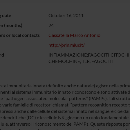
g date
October 16, 2011
on (months)
24
s or local contacts
Cassatella Marco Antonio
http://prin.miur.it/
rd
INFIAMMAZIONE;FAGOCITI;CITOCHI
CHEMOCHINE, TLR, FAGOCITI
sta immunitaria innata (definito anche naturale) agisce nella prima l
nenti al sistema immunitario innato riconoscono e sono attivate d
e “pathogen-associated molecular patterns” (PAMPs). Tali struttur
 varie famiglie di recettori chiamati “pattern recognition receptors”
spressi anche dalle cellule del sistema innato nel sangue, e cioè da
le dendritiche (DC) e le cellule NK, giocano un ruolo fondamentale n
llule, attraverso il riconoscimento dei PAMPs. Queste risposte port