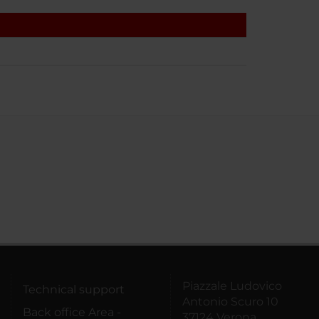
Piazzale Ludovico
Technical support
Antonio Scuro 10
Back office Area -
37124 Verona