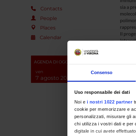
immunit
sia a pr
Contacts
molecola
People
polimor
rappres
Places
Il prog
Calendar
intrace
citochi
sottogr
importan
AGENDA DI OGGI
alcune 
ven
Consenso
specific
7 agosto 2026
molecol
o di alt
Uso responsabile dei dati
caratter
risulta
Noi e
i nostri 1022 partner
t
durante
cookie per memorizzare e acce
L’U.O. d
personalizzati, misurare gli an
affronta
chi utilizza i vostri dati e pe
chemoch
digitale in cui avete effettua
ed alveo