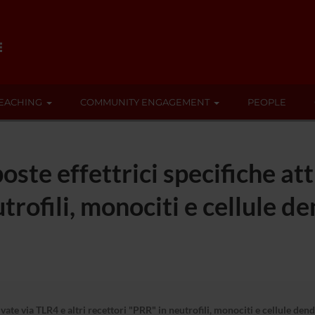
EACHING
COMMUNITY ENGAGEMENT
PEOPLE
oste effettrici specifiche att
trofili, monociti e cellule d
tivate via TLR4 e altri recettori "PRR" in neutrofili, monociti e cellule d