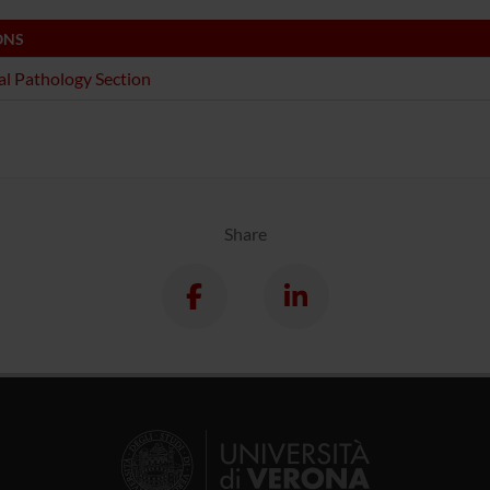
ONS
l Pathology Section
Share