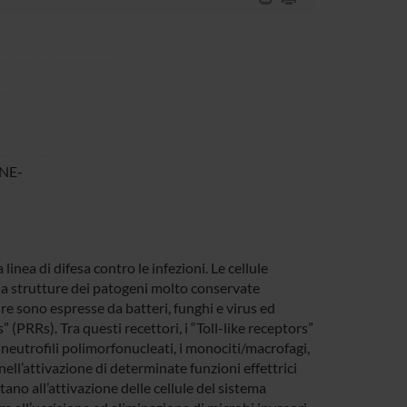
NE-
inea di difesa contro le infezioni. Le cellule
a strutture dei patogeni molto conservate
e sono espresse da batteri, funghi e virus ed
 (PRRs). Tra questi recettori, i “Toll-like receptors”
i neutrofili polimorfonucleati, i monociti/macrofagi,
ell’attivazione di determinate funzioni effettrici
ano all’attivazione delle cellule del sistema