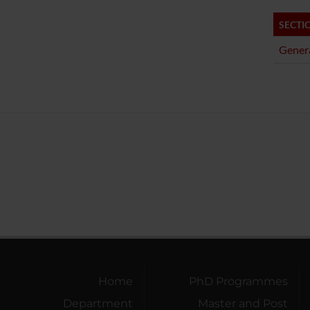
SECTI
Genera
Home
PhD Programmes
Department
Master and Post