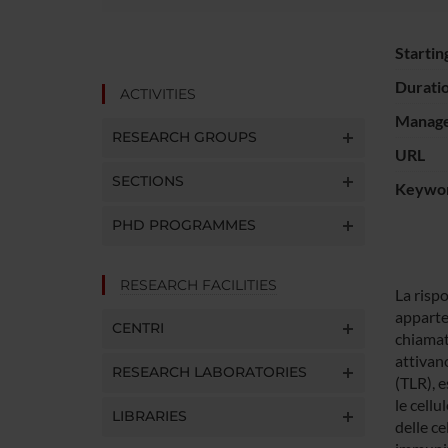
Startin
Durati
ACTIVITIES
Manager
RESEARCH GROUPS
URL
SECTIONS
Keywo
PHD PROGRAMMES
RESEARCH FACILITIES
La rispo
apparte
CENTRI
chiamat
attivano
RESEARCH LABORATORIES
(TLR), e
le cellu
LIBRARIES
delle ce