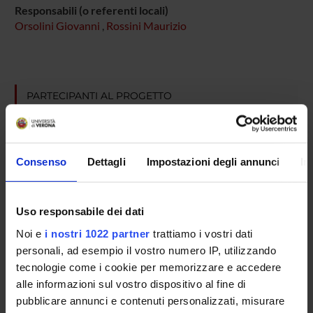
Responsabili (o referenti locali)
Orsolini Giovanni
,
Rossini Maurizio
PARTECIPANTI AL PROGETTO
Giovanni Orsolini
Maurizio Rossini
Consenso
Dettagli
Impostazioni degli annunci
In
Professore ordinario
Uso responsabile dei dati
AREE DI RICERCA COINVOLTE DAL PROGETTO
Noi e
i nostri 1022 partner
trattiamo i vostri dati
Rheumatology (DM)
personali, ad esempio il vostro numero IP, utilizzando
tecnologie come i cookie per memorizzare e accedere
Rheumatology (DNBM)
alle informazioni sul vostro dispositivo al fine di
pubblicare annunci e contenuti personalizzati, misurare