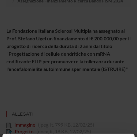
Assegnazione Finanziamento Ricerca Bando FISM 2024
La Fondazione Italiana Sclerosi Multipla ha assegnato al
Prof. Stefano Ugel un finanziamento di € 200.000,00 per il
progetto di ricerca della durata di 2 anni dal titolo
"Progettazione di cellule dendritiche con mRNA
codificante FLIP per promuovere la tolleranza durante
l'encefalomielite autoimmune sperimentale (ISTRUIRE)"
ALLEGATI
Immagine
(jpeg, it, 799 KB, 12/02/25)
Progetto
(docx, it, 18 KB, 12/02/25)