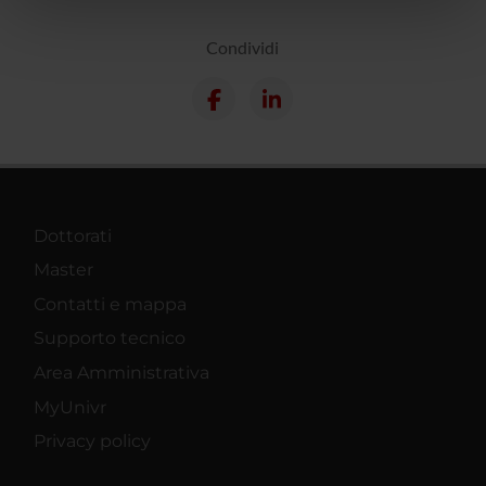
nostri partner che si occupano di analisi dei dati web,
pubblicità e social media, i quali potrebbero combinarle
Condividi
con altre informazioni che hai fornito loro o che hanno
raccolto dal tuo utilizzo dei loro servizi.
Dottorati
Master
Contatti e mappa
Supporto tecnico
Area Amministrativa
MyUnivr
Privacy policy