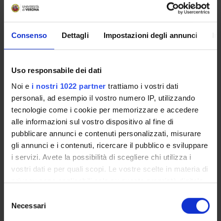
Consenso
Dettagli
Impostazioni degli annunci
In
Referente
Stefano Ugel
Dipartimento
Uso responsabile dei dati
Medicina
Noi e
i nostri 1022 partner
trattiamo i vostri dati
personali, ad esempio il vostro numero IP, utilizzando
tecnologie come i cookie per memorizzare e accedere
alle informazioni sul vostro dispositivo al fine di
pubblicare annunci e contenuti personalizzati, misurare
ORGANIZZAZIONE
gli annunci e i contenuti, ricercare il pubblico e sviluppare
GOVERNANCE
i servizi. Avete la possibilità di scegliere chi utilizza i
vostri dati e per quali scopi. Le vostre scelte in materia di
COMMISSIONI
privacy sono applicabili solo su questa proprietà digitale
in cui avete effettuato le vostre scelte. È possibile
Selezione
UFFICI E STRUTTURE DI SERVIZIO
modificare o revocare il proprio consenso in qualsiasi
Necessari
del
momento dalla Dichiarazione sui cookie o facendo clic
consenso