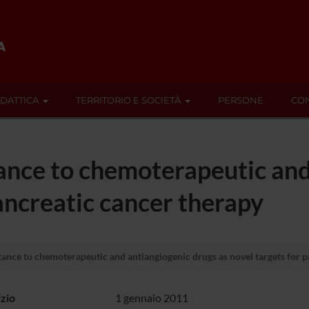
IDATTICA
TERRITORIO E SOCIETÀ
PERSONE
CON
ance to chemoterapeutic and
pancreatic cancer therapy
ance to chemoterapeutic and antiangiogenic drugs as novel targets for p
izio
1 gennaio 2011