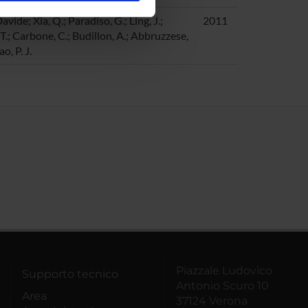
ostri partner che si occupano
avide; Xia, Q.; Paradiso, G.; Ling, J.;
2011
azioni che hai fornito loro o
T.; Carbone, C.; Budillon, A.; Abbruzzese,
ao, P. J.
Piazzale Ludovico
Supporto tecnico
Antonio Scuro 10
Area
37124 Verona