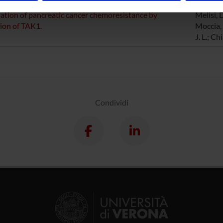
inoltre informazioni sul modo in cui utilizzi il nostro sito con i n
tion of pancreatic cancer chemoresistance by
Melisi, D
icità e social media, i quali potrebbero combinarle con altre inform
tion of TAK1.
Moccia, 
lizzo dei loro servizi.
J. L.; Chi
Condividi