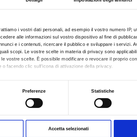
NI
rattiamo i vostri dati personali, ad esempio il vostro numero IP, 
ogia Medica
dere alle informazioni sul vostro dispositivo al fine di pubblica
nunci e i contenuti, ricercare il pubblico e sviluppare i servizi. A
r quali scopi. Le vostre scelte in materia di privacy sono applicabi
CAZIONI
to le vostre scelte. È possibile modificare o revocare il proprio 
O
AUTORI
 o facendo clic sull'icona di attivazione della privacy.
as a target for pancreatic cancer therapy.
Carbone,
mo anche:
atic Cancer: between bench and bedside.
Melisi, 
oni sulla tua posizione geografica, con un'approssimazione di qu
Preferenze
Statistiche
EGF treatment-resistant pancreatic cancers secrete
Carbone,
spositivo, scansionandolo attivamente alla ricerca di caratteristich
lammatory factors that contribute to malignant
Budillon,
ssion by inducing an EMT cell phenotype.
Davide
aborati i tuoi dati personali e imposta le tue preferenze nella
s
consenso in qualsiasi momento dalla Dichiarazione sui cookie.
ng pathways and future targets for the molecular
Vaccaro,
y of pancreatic cancer.
F; Ciuff
Accetta selezionati
Giampaol
nalizzare contenuti ed annunci, per fornire funzionalità dei socia