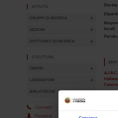
Durata 
ATTIVITÀ
Diparti
GRUPPI DI RICERCA
Respons
locali)
SEZIONI
Parole 
DOTTORATI DI RICERCA
STRUTTURE
ENTI
CENTRI
A.I.R.C
Italiana
LABORATORI
Cancro
BIBLIOTECHE
PART
Contatti
Davide 
Persone
Consenso