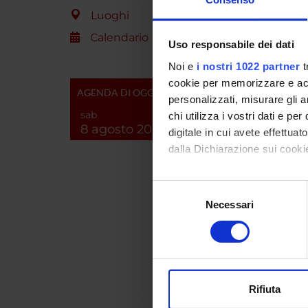
Luoghi
Calendario
Uso responsabile dei dati
SEZIO
Noi e
i nostri 1022 partner
t
Oncol
cookie per memorizzare e acce
AGENDA DI OGGI
personalizzati, misurare gli an
sab
chi utilizza i vostri dati e pe
PUBBLI
8 agosto 2026
digitale in cui avete effettua
TITOL
dalla Dichiarazione sui cookie
NF-κB 
Con il tuo consenso, vorrem
Pancre
Selezione
raccogliere informazi
Necessari
del
Anti-V
Identificare il tuo di
consenso
proinf
digitali).
progre
Approfondisci come vengono el
modificare o ritirare il tuo 
Emergi
therap
Rifiuta
Utilizziamo i cookie per perso