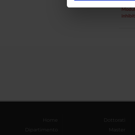
nostro traffico. Condividiamo 
Modula
di analisi dei dati web, pubbl
inhibi
che hanno raccolto dal tuo uti
Home
Dottorati
Dipartimento
Master