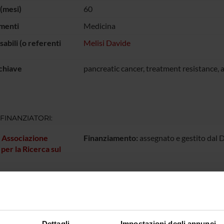
(mesi)
60
menti
Medicina
abili (o referenti
Melisi Davide
chiave
pancreatic cancer, treatment resistance, 
 FINANZIATORI:
. Associazione
Finanziamento:
assegnato e gestito dal 
 per la Ricerca sul
ECIPANTI AL PROGETTO
Melisi
Professore associato
Giampaol
Dettagli
Impostazioni degli annunci