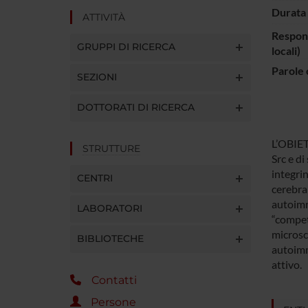
Durata 
ATTIVITÀ
Respons
GRUPPI DI RICERCA
locali)
Parole 
SEZIONI
DOTTORATI DI RICERCA
L’OBIET
STRUTTURE
Src e di
integrin
CENTRI
cerebral
autoimmu
LABORATORI
“compete
microsco
BIBLIOTECHE
autoimm
attivo.
Contatti
Persone