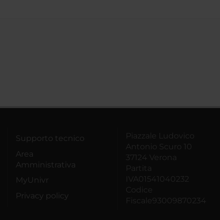
Piazzale Ludovico
Supporto tecnico
Antonio Scuro 10
Area
37124 Verona
Amministrativa
Partita
IVA01541040232
MyUnivr
Codice
Privacy policy
Fiscale93009870234