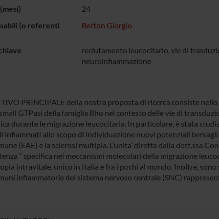
(mesi)
24
abili (o referenti
Berton Giorgio
chiave
reclutamento leucocitario, vie di trasduzi
neuroinfiammazione
TIVO PRINCIPALE della nostra proposta di ricerca consiste nello stu
 small GTPasi della famiglia Rho nel contesto delle vie di transduzi
ica durante le migrazione leucocitaria. In particolare, è stata stud
i infiammati allo scopo di individuazione nuovi potenziali bersagli
ne (EAE) e la sclerosi multipla. L’unita’ diretta dalla dott.ssa Co
nza ” specifica nei meccanismi molecolari della migrazione leucocita
pia intravitale, unico in Italia e fra i pochi al mondo. Inoltre, sono 
uni infiammatorie del sistema nervoso centrale (SNC) rappresenta