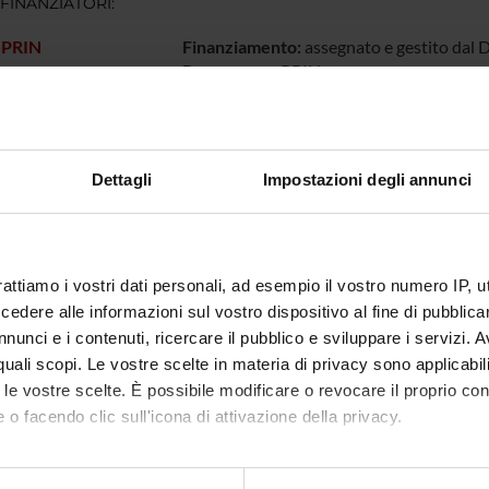
 FINANZIATORI:
 PRIN
Finanziamento:
assegnato e gestito dal 
Programma:
PRIN
ECIPANTI AL PROGETTO
Dettagli
Impostazioni degli annunci
 Berton
Carlo L
a Constantin
Professore ordinario
rattiamo i vostri dati personali, ad esempio il vostro numero IP, 
dere alle informazioni sul vostro dispositivo al fine di pubblica
nunci e i contenuti, ricercare il pubblico e sviluppare i servizi. A
DI RICERCA COINVOLTE DAL PROGETTO
r quali scopi. Le vostre scelte in materia di privacy sono applicabi
to le vostre scelte. È possibile modificare o revocare il proprio 
ology (DM)
 o facendo clic sull'icona di attivazione della privacy.
ology (DNBM) (DNBM)
mo anche:
ology (DPD)