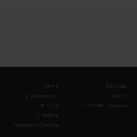
Home
Dottorati
Dipartimento
Master
Ricerca
Contatti e mappa
Didattica
Territorio e Società