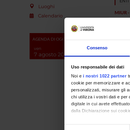
ENTI
Luoghi
MIUR -
Calendario
AGENDA DI OGGI
PART
Consenso
ven
7 agosto 2026
Giorgio
Uso responsabile dei dati
Gabriel
Noi e
i nostri 1022 partner
t
cookie per memorizzare e acce
personalizzati, misurare gli an
AREE 
chi utilizza i vostri dati e pe
digitale in cui avete effettua
Immun
dalla Dichiarazione sui cookie
Immun
Con il tuo consenso, vorrem
Selezione
Immun