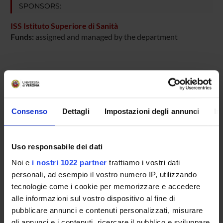
SPONSORS:
ISS Istituto Superiore di Sanità
Funds:
assigned and managed by the department
PROJECT PARTICIPANTS
Gabriela Constantin
Full Professor
Consenso
Dettagli
Impostazioni degli annunci
In
Cinzia Giagulli
Carlo Laudanna
Uso responsabile dei dati
Full Professor
Noi e
i nostri 1022 partner
trattiamo i vostri dati
personali, ad esempio il vostro numero IP, utilizzando
Linda Ottoboni
tecnologie come i cookie per memorizzare e accedere
Barbara Rossi
alle informazioni sul vostro dispositivo al fine di
Assistant Professor
pubblicare annunci e contenuti personalizzati, misurare
gli annunci e i contenuti, ricercare il pubblico e sviluppare