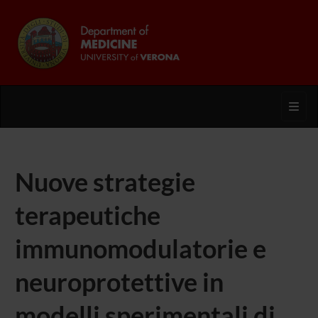
Toggl
Nuove strategie
terapeutiche
immunomodulatorie e
neuroprotettive in
modelli sperimentali di