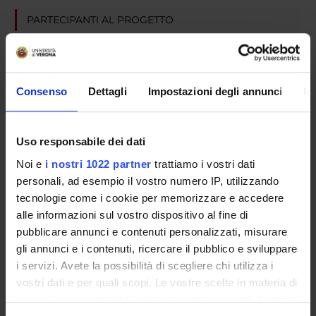
PARTECIPANTI AL PROGETTO
Anna Albiero
Luciano Cominacini
Cultore della materia
Consenso
Dettagli
Impostazioni degli annunci
In
Anna Maria Fratta Pasini
Ulisse Garbin
Uso responsabile dei dati
Noi e
i nostri 1022 partner
trattiamo i vostri dati
personali, ad esempio il vostro numero IP, utilizzando
tecnologie come i cookie per memorizzare e accedere
SEZIONI
alle informazioni sul vostro dispositivo al fine di
Medicina Interna D
pubblicare annunci e contenuti personalizzati, misurare
gli annunci e i contenuti, ricercare il pubblico e sviluppare
i servizi. Avete la possibilità di scegliere chi utilizza i
vostri dati e per quali scopi. Le vostre scelte in materia di
privacy sono applicabili solo su questa proprietà digitale
ATTIVITÀ