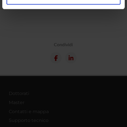
analizzare il nostro traffico. Condividiamo inoltre
informazioni sul modo in cui utilizzi il nostro sito con i
nostri partner che si occupano di analisi dei dati web,
pubblicità e social media, i quali potrebbero combinarle
con altre informazioni che hai fornito loro o che hanno
raccolto dal tuo utilizzo dei loro servizi.
Condividi
Dottorati
Master
Contatti e mappa
Supporto tecnico