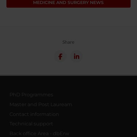
MEDICINE AND SURGERY NEWS
Share
PhD Programmes
Master and Post Lauream
Contact information
Technical support
Back office Area - dbErw