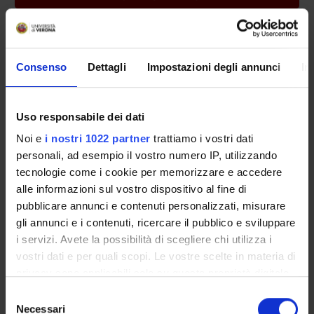
Consenso
Dettagli
Impostazioni degli annunci
In
HIGHLIGHTS
Uso responsabile dei dati
Noi e
i nostri 1022 partner
trattiamo i vostri dati
personali, ad esempio il vostro numero IP, utilizzando
SCHOOL OF MEDICINE
SKILLS RESEARCH
tecnologie come i cookie per memorizzare e accedere
AND SURGERY
alle informazioni sul vostro dispositivo al fine di
pubblicare annunci e contenuti personalizzati, misurare
gli annunci e i contenuti, ricercare il pubblico e sviluppare
i servizi. Avete la possibilità di scegliere chi utilizza i
MALATTIE RARE E
PIANO OPERATIVO
vostri dati e per quali scopi. Le vostre scelte in materia di
COMPLESSE: SEZIONI
DIPARTIMENTO DI
DEL DIPARTIMENTO
MEDICINA 2026-2028
privacy sono applicabili solo su questa proprietà digitale
in cui avete effettuato le vostre scelte. È possibile
Selezione
modificare o revocare il proprio consenso in qualsiasi
Necessari
del