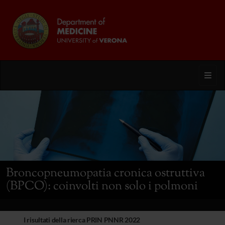
Toggl
Broncopneumopatia cronica ostruttiva
(BPCO): coinvolti non solo i polmoni
I risultati della rierca PRIN PNNR 2022