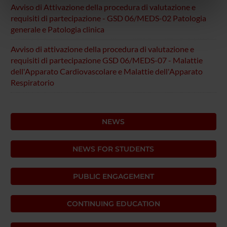
informazioni sul modo in cui utilizzi il nostro sito con i
Avviso di Attivazione della procedura di valutazione e
nostri partner che si occupano di analisi dei dati web,
requisiti di partecipazione - GSD 06/MEDS-02 Patologia
pubblicità e social media, i quali potrebbero combinarle
generale e Patologia clinica
con altre informazioni che hai fornito loro o che hanno
Avviso di attivazione della procedura di valutazione e
raccolto dal tuo utilizzo dei loro servizi.
requisiti di partecipazione GSD 06/MEDS-07 - Malattie
dell'Apparato Cardiovascolare e Malattie dell'Apparato
Respiratorio
NEWS
NEWS FOR STUDENTS
PUBLIC ENGAGEMENT
CONTINUING EDUCATION