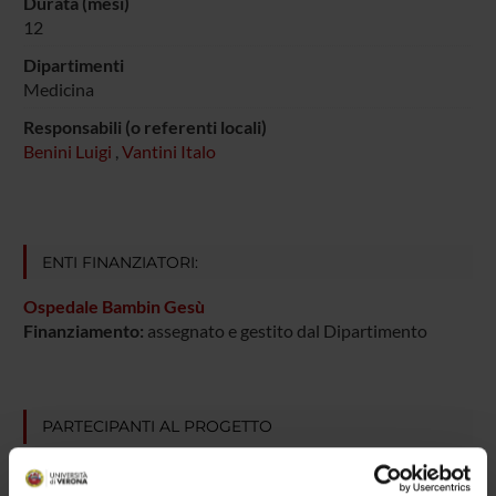
Durata (mesi)
12
Dipartimenti
Medicina
Responsabili (o referenti locali)
Benini Luigi
,
Vantini Italo
ENTI FINANZIATORI:
Ospedale Bambin Gesù
Finanziamento:
assegnato e gestito dal Dipartimento
PARTECIPANTI AL PROGETTO
Luigi Benini