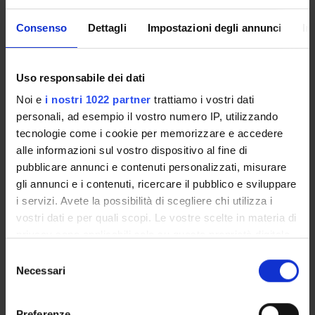
Italo Vantini
Consenso
Dettagli
Impostazioni degli annunci
In
SEZIONI
Uso responsabile dei dati
Gastroenterologia
Noi e
i nostri 1022 partner
trattiamo i vostri dati
personali, ad esempio il vostro numero IP, utilizzando
tecnologie come i cookie per memorizzare e accedere
alle informazioni sul vostro dispositivo al fine di
pubblicare annunci e contenuti personalizzati, misurare
ATTIVITÀ
gli annunci e i contenuti, ricercare il pubblico e sviluppare
i servizi. Avete la possibilità di scegliere chi utilizza i
GRUPPI DI RICERCA
vostri dati e per quali scopi. Le vostre scelte in materia di
privacy sono applicabili solo su questa proprietà digitale
SEZIONI
in cui avete effettuato le vostre scelte. È possibile
Selezione
modificare o revocare il proprio consenso in qualsiasi
DOTTORATI DI RICERCA
Necessari
del
momento dalla Dichiarazione sui cookie o facendo clic
consenso
sull'icona di attivazione della privacy.
STRUTTURE
Preferenze