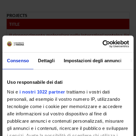
PROJECTS
TITLE
Il riconoscimento molecolare nelle interazioni proteina-ligand
FOUNDING NUMBERS
YEAR
NUMBER
Consenso
Dettagli
Impostazioni degli annunci
In
2005
1
Uso responsabile dei dati
Noi e
i nostri 1022 partner
trattiamo i vostri dati
personali, ad esempio il vostro numero IP, utilizzando
Contacts
tecnologie come i cookie per memorizzare e accedere
People
alle informazioni sul vostro dispositivo al fine di
Places
pubblicare annunci e contenuti personalizzati, misurare
gli annunci e i contenuti, ricercare il pubblico e sviluppare
Calendar
i servizi. Avete la possibilità di scegliere chi utilizza i