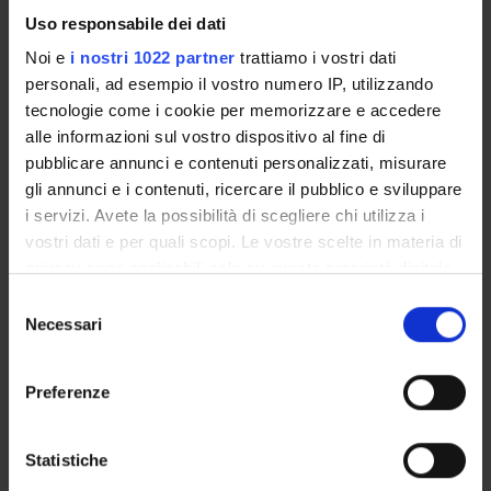
riportata nella tabella allegata.
Uso responsabile dei dati
Noi e
i nostri 1022 partner
trattiamo i vostri dati
personali, ad esempio il vostro numero IP, utilizzando
tecnologie come i cookie per memorizzare e accedere
alle informazioni sul vostro dispositivo al fine di
ALLEGATI
pubblicare annunci e contenuti personalizzati, misurare
Tabella malattie rare e complesse suddivise per Sezione
gli annunci e i contenuti, ricercare il pubblico e sviluppare
(pdf, it, 263 KB, 14/09/17)
i servizi. Avete la possibilità di scegliere chi utilizza i
vostri dati e per quali scopi. Le vostre scelte in materia di
privacy sono applicabili solo su questa proprietà digitale
in cui avete effettuato le vostre scelte. È possibile
Selezione
Referente
modificare o revocare il proprio consenso in qualsiasi
Necessari
del
Oliviero Olivieri
momento dalla Dichiarazione sui cookie o facendo clic
consenso
Dipartimento
sull'icona di attivazione della privacy.
Preferenze
Medicina
Con il tuo consenso, vorremmo anche:
raccogliere informazioni sulla tua posizione
Statistiche
geografica, con un'approssimazione di qualche