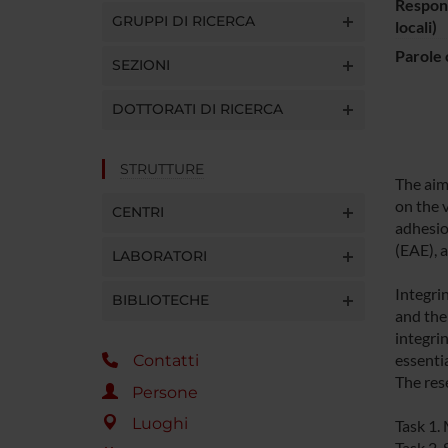
Respons
GRUPPI DI RICERCA
locali)
Parole 
SEZIONI
DOTTORATI DI RICERCA
STRUTTURE
The aim 
on the 
CENTRI
adhesio
(EAE), 
LABORATORI
Integri
BIBLIOTECHE
and the
integri
essenti
Contatti
The rese
Persone
Luoghi
Task 1.
Task 2.