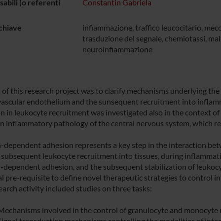
abili (o referenti
Constantin Gabriela
chiave
infiammazione, traffico leucocitario, mec
trasduzione del segnale, chemiotassi, ma
neuroinfiammazione
of this research project was to clarify mechanisms underlying the c
vascular endothelium and the sunsequent recruitment into inflamm
n in leukocyte recruitment was investigated also in the context 
an inflammatory pathology of the central nervous system, which re
n-dependent adhesion represents a key step in the interaction be
 subsequent leukocyte recruitment into tissues, during inflammat
n-dependent adhesion, and the subsequent stabilization of leukoc
al pre-requisite to define novel therapeutic strategies to control 
arch activity included studies on three tasks:
 Mechanisms involved in the control of granulocyte and monocyte r
 Signal transduction mechanisms controlling the modalities of integ