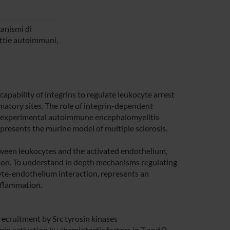
canismi di
lttie autoimmuni,
apability of integrins to regulate leukocyte arrest
atory sites. The role of integrin-dependent
of experimental autoimmune encephalomyelitis
presents the murine model of multiple sclerosis.
tween leukocytes and the activated endothelium,
ion. To understand in depth mechanisms regulating
yte-endothelium interaction, represents an
inflammation.
ecruitment by Src tyrosin kinases
rin activation by chemiotactic factors in T and B