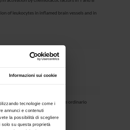
ion of leukocytes in inflamed brain vessels and in
Dipartimento
enti vari per la ricerca
Informazioni sui cookie
audanna
Professore ordinario
utilizzando tecnologie come i
re annunci e contenuti
vete la possibilità di scegliere
li solo su questa proprietà