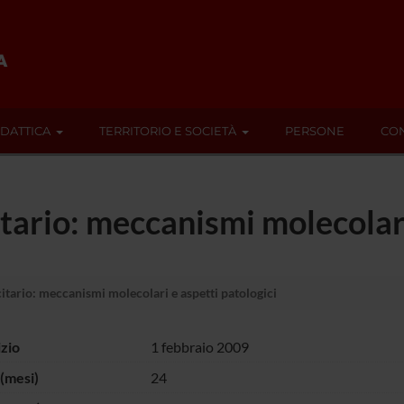
IDATTICA
TERRITORIO E SOCIETÀ
PERSONE
CON
ario: meccanismi molecolari 
tario: meccanismi molecolari e aspetti patologici
izio
1 febbraio 2009
(mesi)
24