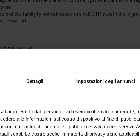
cytes
Role of Src-family tyrosin kinases and small GTP-ases in the migrat
uction of EAE
 FINANZIATORI:
ione Cariverona
Finanziamento:
assegnato e gestito dal 
Programma:
ENTI.RIC - Finanziamento da 
Dettagli
Impostazioni degli annunci
ECIPANTI AL PROGETTO
 Berton
Carlo L
rattiamo i vostri dati personali, ad esempio il vostro numero IP, 
dere alle informazioni sul vostro dispositivo al fine di pubblica
a Constantin
Professore ordinario
nunci e i contenuti, ricercare il pubblico e sviluppare i servizi. A
r quali scopi. Le vostre scelte in materia di privacy sono applicabi