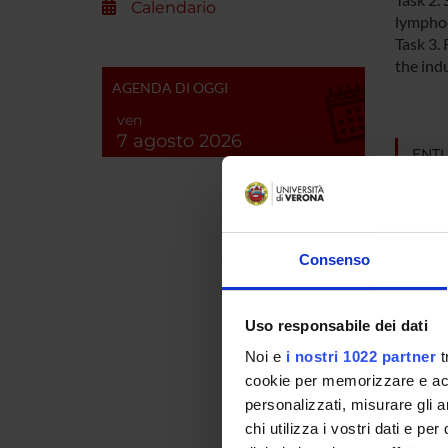
Calendario
lympho
Task 3. 
the ind
AGENDA DI OGGI
ven
7 agosto 2026
ENTI
Fondaz
Consenso
PART
Uso responsabile dei dati
Giorgio
Noi e
i nostri 1022 partner
t
cookie per memorizzare e acce
Gabriel
personalizzati, misurare gli an
chi utilizza i vostri dati e pe