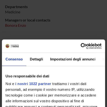
Departments
Medicine
Managers or local contacts
Bonora Enzo
SPONSORS:
Funds:
assigned and managed by an external body
Consenso
Dettagli
Impostazioni degli annunci
In
Uso responsabile dei dati
PROJECT PARTICIPANTS
Noi e
i nostri 1022 partner
trattiamo i vostri dati
Enzo Bonora
personali, ad esempio il vostro numero IP, utilizzando
Emeritus Professor
tecnologie come i cookie per memorizzare e accedere
alle informazioni sul vostro dispositivo al fine di
Giacomo Zoppini
pubblicare annunci e contenuti personalizzati, misurare