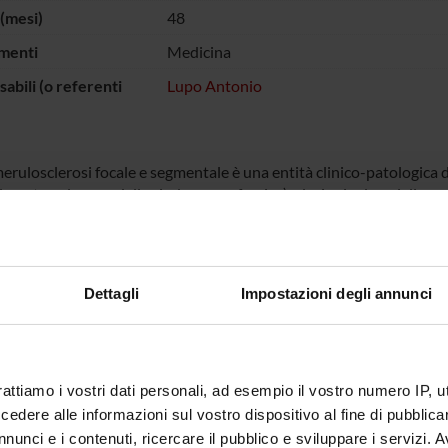
(mesi)
48
menti
Medicina
abili (o referenti
Lupo Antonio
erulosclerosi focale e segmentale è una entità clinico-patologica d
mente nel range della sindrome nefrosica) e lesioni sclero-ialine s
glomerulopatia si documenta nel 7-20% dei bambini e degli adulti 
 Italia). La sua patogenesi non è completamente conosciuta: fattori
e causare un danno podocitario che sembra essere la prima tappa del
 con sindrome nefrosica, è progressivo essendo il 40-60% dei pazien
Dettagli
Impostazioni degli annunci
ortante indicatore prognostico è la risposta alla terapia (remissi
rò rare per cui è particolarmente importante la ricerca di uno sch
ie) sembra essere efficace nell’indurre una remissione ma la terap
ti alla terapia steroidea possono essere utilizzati farmaci citotoss
oadsorbimento sembrano essere indicati per le forme recidivanti ne
rattiamo i vostri dati personali, ad esempio il vostro numero IP, 
sabile definire parametri morfo-funzionali e indicatori clinici e bi
dere alle informazioni sul vostro dispositivo al fine di pubblica
di questa patologia e aiutare il clinico a pianificare rapidi e accurati
nunci e i contenuti, ricercare il pubblico e sviluppare i servizi. A