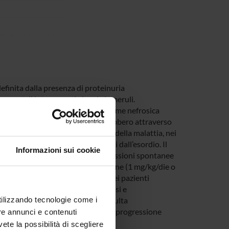
efinita dalla presenza di proteinuria
egmentali interessanti alcuni glomeruli.
biopsiati per proteinuria - sindrome nefrosica
 genetici, virali, ambientali potrebbero attraverso
la lesione istologica. Il decorso della malattia, nei
ti in ESRD in media entro 5 anni dall’esordio. Il
Informazioni sui cookie
one della sindrome nefrosica). Remissioni spontanee
ema terapeutico efficace. Prednisone (1 mg/kg/die o
ia deve durare almeno sei mesi. Nei pazienti
ici o Ciclosporina A. La plasmaferesi e
l trapianto renale. Pertanto, risulta
utilizzando tecnologie come i
o-molecolari in grado di predire la progressione
re annunci e contenuti
 interventi terapeutici
vete la possibilità di scegliere