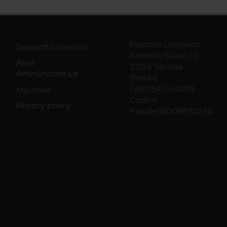
Piazzale Ludovico
Supporto tecnico
Antonio Scuro 10
Area
37124 Verona
Amministrativa
Partita
IVA01541040232
MyUnivr
Codice
Privacy policy
Fiscale93009870234