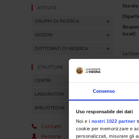
Durata 
ATTIVITÀ
Diparti
GRUPPI DI RICERCA
Respons
locali)
SEZIONI
DOTTORATI DI RICERCA
La Glom
(general
Questa 
STRUTTURE
(12% in
CENTRI
varie vi
pazienti
Consenso
LABORATORI
più imp
sono pe
BIBLIOTECHE
60 mg/d
Uso responsabile dei dati
resisten
l’immun
Noi e
i nostri 1022 partner
t
Contatti
indispen
cookie per memorizzare e acce
clinica 
Persone
personalizzati, misurare gli an