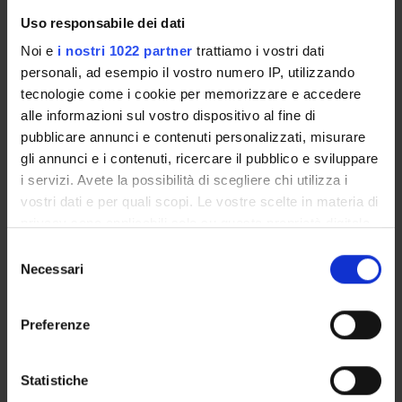
Uso responsabile dei dati
ENTI FINANZIATORI:
Noi e
i nostri 1022 partner
trattiamo i vostri dati
personali, ad esempio il vostro numero IP, utilizzando
Finanziamento:
assegnato e gestito dal Dipartimento
tecnologie come i cookie per memorizzare e accedere
alle informazioni sul vostro dispositivo al fine di
pubblicare annunci e contenuti personalizzati, misurare
PARTECIPANTI AL PROGETTO
gli annunci e i contenuti, ricercare il pubblico e sviluppare
i servizi. Avete la possibilità di scegliere chi utilizza i
Gabriela Constantin
vostri dati e per quali scopi. Le vostre scelte in materia di
Professore ordinario
privacy sono applicabili solo su questa proprietà digitale
in cui avete effettuato le vostre scelte. È possibile
Carlo Laudanna
Selezione
Professore ordinario
modificare o revocare il proprio consenso in qualsiasi
Necessari
del
momento dalla Dichiarazione sui cookie o facendo clic
consenso
sull'icona di attivazione della privacy.
Preferenze
SEZIONI
Con il tuo consenso, vorremmo anche:
Patologia Generale
raccogliere informazioni sulla tua posizione
Statistiche
geografica, con un'approssimazione di qualche