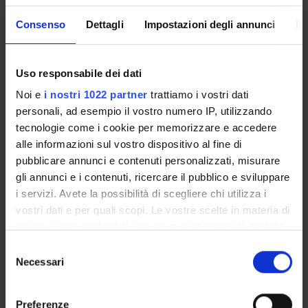
meccanismo di interazione con le vie di segnale del TXA2.
Consenso
Dettagli
Impostazioni degli annunci
In
ENTI FINANZIATORI:
Uso responsabile dei dati
MIUR - PRIN
Finanziamento:
assegnato e gestito da un ente esterno
Noi e
i nostri 1022 partner
trattiamo i vostri dati
all'ateneo
personali, ad esempio il vostro numero IP, utilizzando
tecnologie come i cookie per memorizzare e accedere
alle informazioni sul vostro dispositivo al fine di
pubblicare annunci e contenuti personalizzati, misurare
PARTECIPANTI AL PROGETTO
gli annunci e i contenuti, ricercare il pubblico e sviluppare
i servizi. Avete la possibilità di scegliere chi utilizza i
Maurizio Degan
vostri dati e per quali scopi. Le vostre scelte in materia di
Cristiano Fava
privacy sono applicabili solo su questa proprietà digitale
Professore ordinario
in cui avete effettuato le vostre scelte. È possibile
Selezione
modificare o revocare il proprio consenso in qualsiasi
Necessari
Alessandra Meneguzzi
del
momento dalla Dichiarazione sui cookie o facendo clic
Tecnico-Amministrativo
consenso
sull'icona di attivazione della privacy.
Pietro Minuz
Preferenze