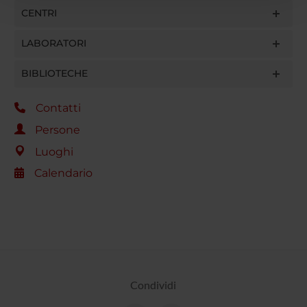
con altre informazioni che hai fornito loro o che hanno
CENTRI
raccolto dal tuo utilizzo dei loro servizi.
LABORATORI
BIBLIOTECHE
Contatti
Persone
Luoghi
Calendario
Condividi