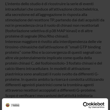
L'intento dello studio è di ricostruire la serie di eventi
intracellulari che conduce all'attivazione citoscheletrica,
alla secrezione ed all’aggregazione in risposta alla
stimolazione del recettore TP, partendo dai dati acquisiti da
noi in precedenza circa il ruolo di chinasi non recettoriali
(fosforilazione selettiva di p38 MAP kinasi) e di altre
proteine di segnale (Rho/Rho chinasi).
Interesse maggiore è rivolto alla interdipendenza delle vie
tirosino-chinasiche dall’attivazione di “small GTP binding
proteins” come Rho e la convergenza di questi segnali con
altre vie potenzialmente implicate come quella della
protein chinasi C, del fosfoinositolo-3 fosfato chinasi e del
calcio libero intracellulare. In modelli di attivazione
piastrinica sono analizzati il ruolo svolto da differenti G-
proteine. In questo ambito la ricerca è condotta utilizzando
differenti agonisti piastrinici come la trombina agenti
attraverso recettori accoppiati a differenti G-proteine.
Scopo è verificare i meccanismi dell’attività inibitoria
sull’attivazione piastrinica dell’ossido nitrico e di
scavengers dei radicali liberi cercando di definirne il