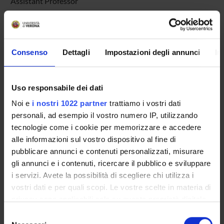
Assistant Professor
De Stasio Matteo
Specializzando
Di Francesco Valentina
Consenso
Dettagli
Impostazioni degli annunci
In
Scholarship holder
Ferrara Angelantonio
Uso responsabile dei dati
Specializzando
Noi e
i nostri 1022 partner
trattiamo i vostri dati
Girolomoni Giampiero
personali, ad esempio il vostro numero IP, utilizzando
Full Professor
tecnologie come i cookie per memorizzare e accedere
Gisondi Paolo
alle informazioni sul vostro dispositivo al fine di
Associate Professor
pubblicare annunci e contenuti personalizzati, misurare
Lozito Alessia
gli annunci e i contenuti, ricercare il pubblico e sviluppare
Specializzando
i servizi. Avete la possibilità di scegliere chi utilizza i
vostri dati e per quali scopi. Le vostre scelte in materia di
Maurelli Martina
privacy sono applicabili solo su questa proprietà digitale
PhD student
in cui avete effettuato le vostre scelte. È possibile
Selezione
Melis Enrico
modificare o revocare il proprio consenso in qualsiasi