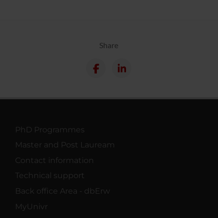
Share
PhD Programmes
Master and Post Lauream
Contact information
Technical support
Back office Area - dbErw
MyUnivr