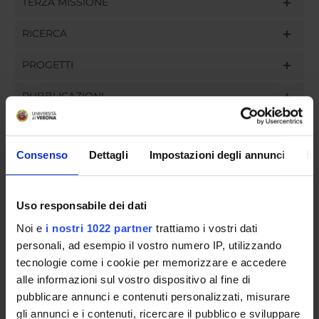
TERZA MISSIONE
RICERCA
PROGETTI
PUBBLICAZIONI
INCARICHI
Consenso
Dettagli
Impostazioni degli annunci
In
ORGANIZZAZIONE
Uso responsabile dei dati
Noi e
i nostri 1022 partner
trattiamo i vostri dati
GOVERNANCE
personali, ad esempio il vostro numero IP, utilizzando
tecnologie come i cookie per memorizzare e accedere
COMMISSIONI
alle informazioni sul vostro dispositivo al fine di
pubblicare annunci e contenuti personalizzati, misurare
UFFICI E STRUTTURE DI SERVIZIO
gli annunci e i contenuti, ricercare il pubblico e sviluppare