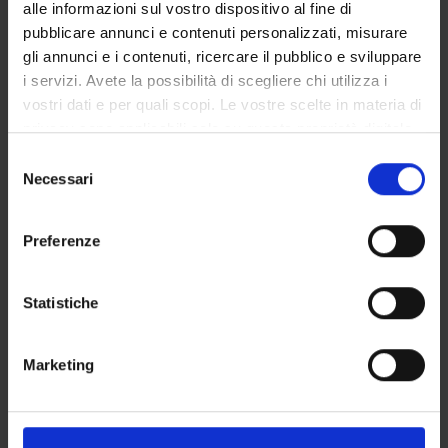
alle informazioni sul vostro dispositivo al fine di
Marilena Longo
pubblicare annunci e contenuti personalizzati, misurare
Elena Tomasetto
gli annunci e i contenuti, ricercare il pubblico e sviluppare
i servizi. Avete la possibilità di scegliere chi utilizza i
vostri dati e per quali scopi. Le vostre scelte in materia di
privacy sono applicabili solo su questa proprietà digitale
SEZIONI
in cui avete effettuato le vostre scelte. È possibile
Selezione
Endocrinologia, Diabetologia e Metabolismo
modificare o revocare il proprio consenso in qualsiasi
Necessari
del
momento dalla Dichiarazione sui cookie o facendo clic
consenso
sull'icona di attivazione della privacy.
Preferenze
Con il tuo consenso, vorremmo anche:
ATTIVITÀ
raccogliere informazioni sulla tua posizione
Statistiche
geografica, con un'approssimazione di qualche
GRUPPI DI RICERCA
metro,
Marketing
Identificare il tuo dispositivo, scansionandolo
SEZIONI
attivamente alla ricerca di caratteristiche specifiche
DOTTORATI DI RICERCA
(impronte digitali).
Approfondisci come vengono elaborati i tuoi dati personali