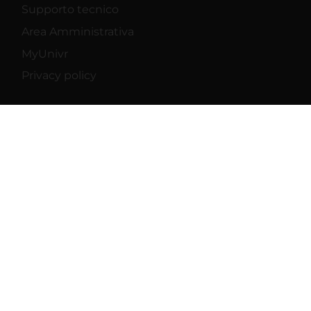
Supporto tecnico
Area Amministrativa
MyUnivr
Privacy policy