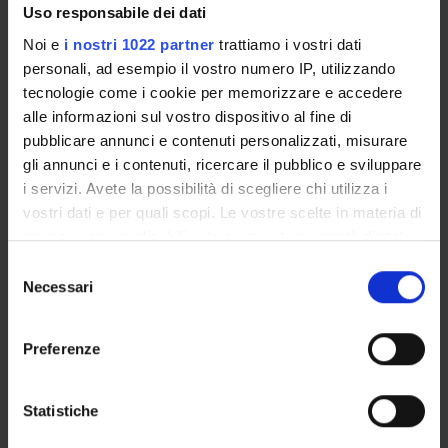
Uso responsabile dei dati
Ricciardello Irene
Noi e
i nostri 1022 partner
trattiamo i vostri dati
Specializzando
personali, ad esempio il vostro numero IP, utilizzando
Russo Savino
tecnologie come i cookie per memorizzare e accedere
Specializzando
alle informazioni sul vostro dispositivo al fine di
pubblicare annunci e contenuti personalizzati, misurare
Scurcanu Mihaela
gli annunci e i contenuti, ricercare il pubblico e sviluppare
Collaboratore Amministrativo
i servizi. Avete la possibilità di scegliere chi utilizza i
Shakkour Meilad
vostri dati e per quali scopi. Le vostre scelte in materia di
Specializzando
privacy sono applicabili solo su questa proprietà digitale
Spasiano Andrea
in cui avete effettuato le vostre scelte. È possibile
Selezione
Dottorando
modificare o revocare il proprio consenso in qualsiasi
Necessari
del
momento dalla Dichiarazione sui cookie o facendo clic
Turina Erika
consenso
sull'icona di attivazione della privacy.
Collaboratore Amministrativo
Preferenze
Zeneli Xhesika
Con il tuo consenso, vorremmo anche:
Specializzando
raccogliere informazioni sulla tua posizione
Statistiche
geografica, con un'approssimazione di qualche