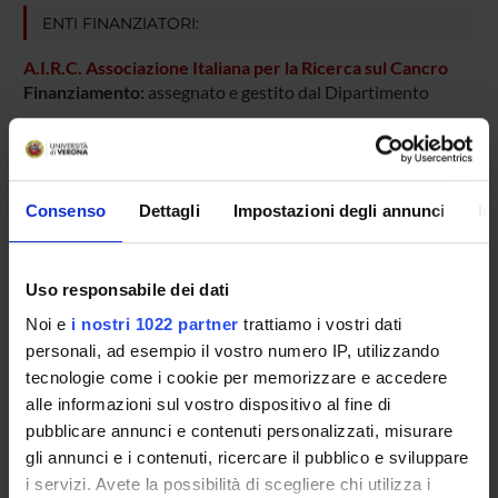
ENTI FINANZIATORI:
A.I.R.C. Associazione Italiana per la Ricerca sul Cancro
Finanziamento:
assegnato e gestito dal Dipartimento
PARTECIPANTI AL PROGETTO
Consenso
Dettagli
Impostazioni degli annunci
In
Daniela Barana
Gianluigi Cetto
Uso responsabile dei dati
Felice Pasini
Noi e
i nostri 1022 partner
trattiamo i vostri dati
personali, ad esempio il vostro numero IP, utilizzando
Teodoro Sava
tecnologie come i cookie per memorizzare e accedere
alle informazioni sul vostro dispositivo al fine di
pubblicare annunci e contenuti personalizzati, misurare
SEZIONI
gli annunci e i contenuti, ricercare il pubblico e sviluppare
Oncologia Medica
i servizi. Avete la possibilità di scegliere chi utilizza i