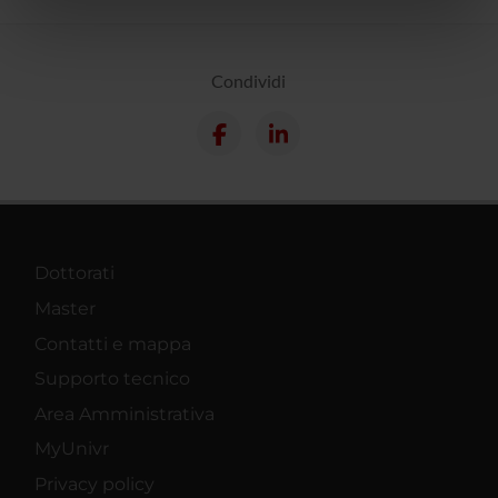
nostri partner che si occupano di analisi dei dati web,
pubblicità e social media, i quali potrebbero combinarle
con altre informazioni che hai fornito loro o che hanno
Condividi
raccolto dal tuo utilizzo dei loro servizi.
Dottorati
Master
Contatti e mappa
Supporto tecnico
Area Amministrativa
MyUnivr
Privacy policy