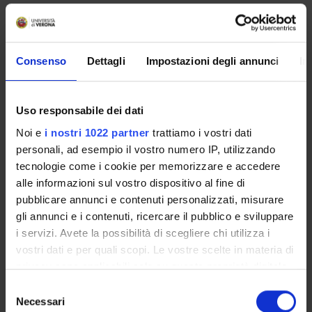
PARTECIPANTI AL PROGETTO
Consenso
Dettagli
Impostazioni degli annunci
In
Gianluigi Cetto
Uso responsabile dei dati
Noi e
i nostri 1022 partner
trattiamo i vostri dati
SEZIONI
personali, ad esempio il vostro numero IP, utilizzando
Oncologia Medica
tecnologie come i cookie per memorizzare e accedere
alle informazioni sul vostro dispositivo al fine di
pubblicare annunci e contenuti personalizzati, misurare
gli annunci e i contenuti, ricercare il pubblico e sviluppare
i servizi. Avete la possibilità di scegliere chi utilizza i
ATTIVITÀ
vostri dati e per quali scopi. Le vostre scelte in materia di
privacy sono applicabili solo su questa proprietà digitale
GRUPPI DI RICERCA
in cui avete effettuato le vostre scelte. È possibile
Selezione
modificare o revocare il proprio consenso in qualsiasi
Necessari
SEZIONI
del