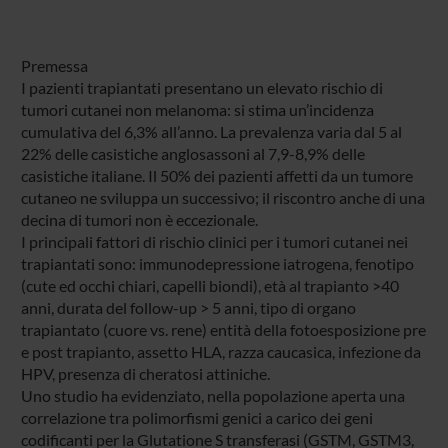
Premessa
I pazienti trapiantati presentano un elevato rischio di
tumori cutanei non melanoma: si stima un’incidenza
cumulativa del 6,3% all’anno. La prevalenza varia dal 5 al
22% delle casistiche anglosassoni al 7,9-8,9% delle
casistiche italiane. Il 50% dei pazienti affetti da un tumore
cutaneo ne sviluppa un successivo; il riscontro anche di una
decina di tumori non è eccezionale.
I principali fattori di rischio clinici per i tumori cutanei nei
trapiantati sono: immunodepressione iatrogena, fenotipo
(cute ed occhi chiari, capelli biondi), età al trapianto >40
anni, durata del follow-up > 5 anni, tipo di organo
trapiantato (cuore vs. rene) entità della fotoesposizione pre
e post trapianto, assetto HLA, razza caucasica, infezione da
HPV, presenza di cheratosi attiniche.
Uno studio ha evidenziato, nella popolazione aperta una
correlazione tra polimorfismi genici a carico dei geni
codificanti per la Glutatione S transferasi (GSTM, GSTM3,