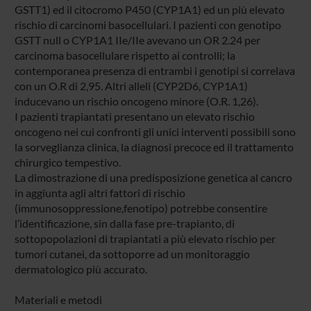
GSTT1) ed il citocromo P450 (CYP1A1) ed un più elevato
rischio di carcinomi basocellulari. I pazienti con genotipo
GSTT null o CYP1A1 IIe/IIe avevano un OR 2.24 per
carcinoma basocellulare rispetto ai controlli; la
contemporanea presenza di entrambi i genotipi si correlava
con un O.R di 2,95. Altri alleli (CYP2D6, CYP1A1)
inducevano un rischio oncogeno minore (O.R. 1,26).
I pazienti trapiantati presentano un elevato rischio
oncogeno nei cui confronti gli unici interventi possibili sono
la sorveglianza clinica, la diagnosi precoce ed il trattamento
chirurgico tempestivo.
La dimostrazione di una predisposizione genetica al cancro
in aggiunta agli altri fattori di rischio
(immunosoppressione,fenotipo) potrebbe consentire
l’identificazione, sin dalla fase pre-trapianto, di
sottopopolazioni di trapiantati a più elevato rischio per
tumori cutanei, da sottoporre ad un monitoraggio
dermatologico più accurato.
Materiali e metodi