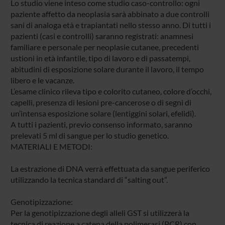
Lo studio viene inteso come studio caso-controllo: ogni
paziente affetto da neoplasia sarà abbinato a due controlli
sani di analoga età e trapiantati nello stesso anno. Di tutti i
pazienti (casi e controlli) saranno registrati: anamnesi
familiare e personale per neoplasie cutanee, precedenti
ustioni in età infantile, tipo di lavoro e di passatempi,
abitudini di esposizione solare durante il lavoro, il tempo
libero e le vacanze.
L’esame clinico rileva tipo e colorito cutaneo, colore d’occhi,
capelli, presenza di lesioni pre-cancerose o di segni di
un’intensa esposizione solare (lentiggini solari, efelidi).
A tutti i pazienti, previo consenso informato, saranno
prelevati 5 ml di sangue per lo studio genetico.
MATERIALI E METODI:
La estrazione di DNA verrà effettuata da sangue periferico
utilizzando la tecnica standard di “salting out”.
Genotipizzazione:
Per la genotipizzazione degli alleli GST si utilizzerà la
tecnica di reazione a catena della polimerasi (PCR) con