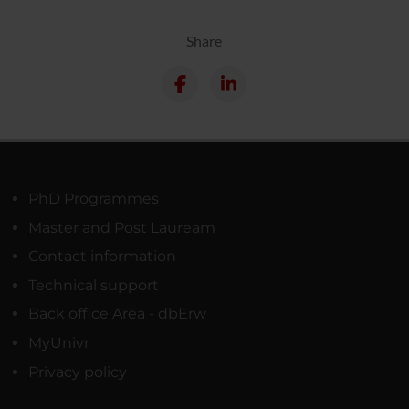
Share
PhD Programmes
Master and Post Lauream
Contact information
Technical support
Back office Area - dbErw
MyUnivr
Privacy policy