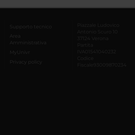
Piazzale Ludovico
Supporto tecnico
Antonio Scuro 10
Area
37124 Verona
Amministrativa
Partita
IVA01541040232
MyUnivr
Codice
Privacy policy
Fiscale93009870234