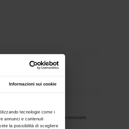
Dipartimento
Informazioni sui cookie
 Muggeo
utilizzando tecnologie come i
na Trombetta
Professore associato
re annunci e contenuti
vete la possibilità di scegliere