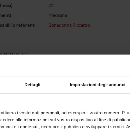
(mesi)
72
menti
Medicina
abili (o referenti
Bonadonna Riccardo
 FINANZIATORI:
Finanziamento:
assegnato e gestito dal 
Dettagli
Impostazioni degli annunci
ECIPANTI AL PROGETTO
do Bonadonna
Professore ordinario
Michele
rattiamo i vostri dati personali, ad esempio il vostro numero IP, 
onora
Professore emerito
Maddale
dere alle informazioni sul vostro dispositivo al fine di pubblica
nunci e i contenuti, ricercare il pubblico e sviluppare i servizi. A