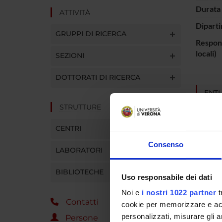
Durata 
ATTIVITÀ
Diparti
GRUPPI DI RICERCA
Respons
locali)
SEZIONI
DOTTORATI DI RICERCA
ENTI
STRUTTURE
CENTRI
Consenso
LABORATORI
PART
BIBLIOTECHE
Uso responsabile dei dati
Riccar
Noi e
i nostri 1022 partner
t
Enzo B
Contatti
cookie per memorizzare e acce
personalizzati, misurare gli an
Persone