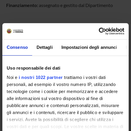
Finanziamento:
assegnato e gestito dal Dipartimento
PARTECIPANTI AL PROGETTO
Riccardo Bonadonna
Consenso
Dettagli
Impostazioni degli annunci
In
Professore ordinario
Enzo Bonora
Professore emerito
Uso responsabile dei dati
Michele Muggeo
Noi e
i nostri 1022 partner
trattiamo i vostri dati
personali, ad esempio il vostro numero IP, utilizzando
tecnologie come i cookie per memorizzare e accedere
alle informazioni sul vostro dispositivo al fine di
SEZIONI
pubblicare annunci e contenuti personalizzati, misurare
Endocrinologia, Diabetologia e Metabolismo
gli annunci e i contenuti, ricercare il pubblico e sviluppare
i servizi. Avete la possibilità di scegliere chi utilizza i
vostri dati e per quali scopi. Le vostre scelte in materia di