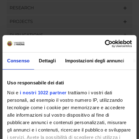
RESEARCH
PROJECTS
PUBLICATIONS
ASSIGNMENTS
Consenso
Dettagli
Impostazioni degli annunci
In
ORGANISATION
Uso responsabile dei dati
Noi e
i nostri 1022 partner
trattiamo i vostri dati
GOVERNANCE
personali, ad esempio il vostro numero IP, utilizzando
tecnologie come i cookie per memorizzare e accedere
COMMITTEES
alle informazioni sul vostro dispositivo al fine di
pubblicare annunci e contenuti personalizzati, misurare
DEPARTMENT ADMINISTRATION OFFICES
gli annunci e i contenuti, ricercare il pubblico e sviluppare
STUDENT ADMINISTRATION OFFICES
i servizi. Avete la possibilità di scegliere chi utilizza i