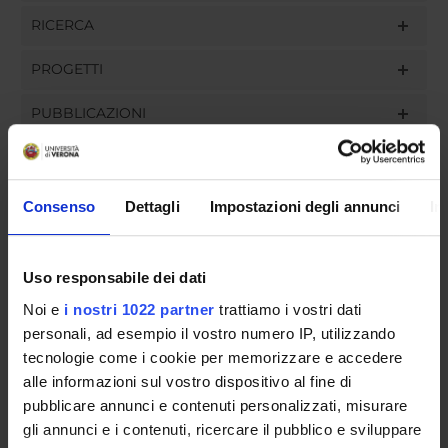
RICERCA
PROGETTI
PUBBLICAZIONI
INCARICHI
Consenso
Dettagli
Impostazioni degli annunci
In
ORGANIZZAZIONE
Uso responsabile dei dati
GOVERNANCE
Noi e
i nostri 1022 partner
trattiamo i vostri dati
personali, ad esempio il vostro numero IP, utilizzando
COMMISSIONI
tecnologie come i cookie per memorizzare e accedere
alle informazioni sul vostro dispositivo al fine di
UFFICI E STRUTTURE DI SERVIZIO
pubblicare annunci e contenuti personalizzati, misurare
gli annunci e i contenuti, ricercare il pubblico e sviluppare
SERVIZI DI SEGRETERIA STUDENTI