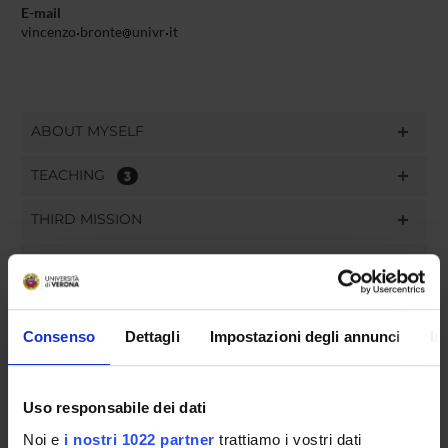
E-mail
vincenzo
bronte
univr
it
ABOUT MYSELF
TEACHING
3
THIRD MISSION
RESEARCH
PROJECTS
Consenso
Dettagli
Impostazioni degli annunci
In
PUBLICATIONS
ASSIGNMENTS
Uso responsabile dei dati
Noi e
i nostri 1022 partner
trattiamo i vostri dati