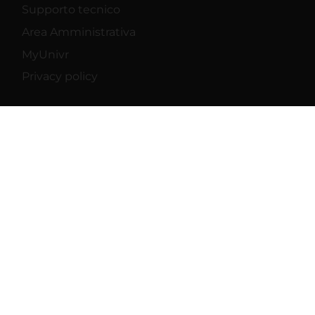
Supporto tecnico
Area Amministrativa
MyUnivr
Privacy policy