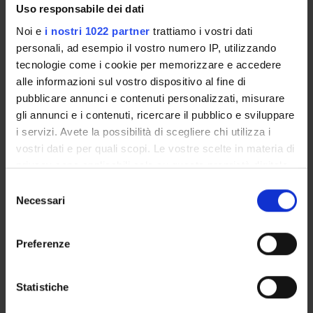
Uso responsabile dei dati
Simonelli Barbara
Noi e
i nostri 1022 partner
trattiamo i vostri dati
Collaboratore Amministrativo
personali, ad esempio il vostro numero IP, utilizzando
Tarter Francesca
tecnologie come i cookie per memorizzare e accedere
Specializzando
alle informazioni sul vostro dispositivo al fine di
pubblicare annunci e contenuti personalizzati, misurare
Vio Daniele
gli annunci e i contenuti, ricercare il pubblico e sviluppare
Specializzando
i servizi. Avete la possibilità di scegliere chi utilizza i
Zamboni Mauro
vostri dati e per quali scopi. Le vostre scelte in materia di
Professore ordinario
privacy sono applicabili solo su questa proprietà digitale
Zimelli Giulia
in cui avete effettuato le vostre scelte. È possibile
Selezione
Specializzando
modificare o revocare il proprio consenso in qualsiasi
Necessari
del
momento dalla Dichiarazione sui cookie o facendo clic
Zoico Elena
consenso
sull'icona di attivazione della privacy.
Professore associato
Preferenze
Zorzi Claudia
Con il tuo consenso, vorremmo anche:
Specializzando
raccogliere informazioni sulla tua posizione
Statistiche
geografica, con un'approssimazione di qualche