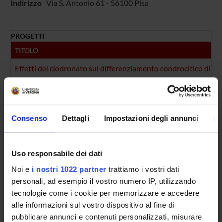
Indirizzo
Via S. Antonio 61 - 56100 Pisa
PROGETTI
TITOLO
Effetti del clodronato sul differenziamento condrocitico di ce
Uso di bisfosfonati nell'osteogenesi imperfetta
NUMERO FINANZIAMENTI
Consenso
Dettagli
Impostazioni degli annunci
In
ANNO
NUMERO
2010
1
Uso responsabile dei dati
2001
1
Noi e
i nostri 1022 partner
trattiamo i vostri dati
personali, ad esempio il vostro numero IP, utilizzando
tecnologie come i cookie per memorizzare e accedere
alle informazioni sul vostro dispositivo al fine di
Contatti
pubblicare annunci e contenuti personalizzati, misurare