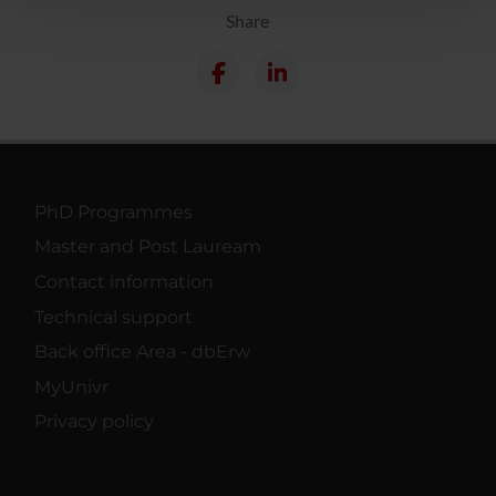
pubblicità e social media, i quali potrebbero combinarle
Share
con altre informazioni che hai fornito loro o che hanno
raccolto dal tuo utilizzo dei loro servizi.
PhD Programmes
Master and Post Lauream
Contact information
Technical support
Back office Area - dbErw
MyUnivr
Privacy policy