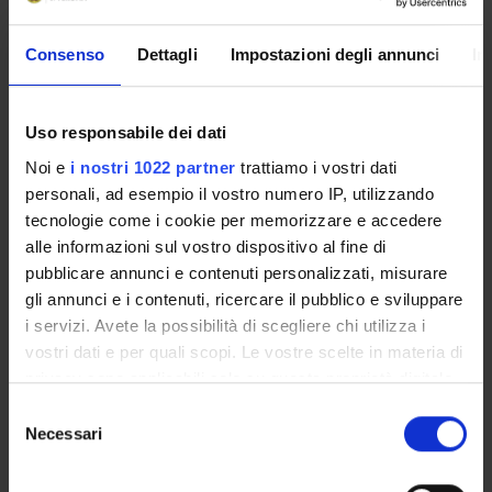
PROJECT PARTICIPANTS
Consenso
Dettagli
Impostazioni degli annunci
In
Antonio Lupo
Uso responsabile dei dati
SECTIONS
Noi e
i nostri 1022 partner
trattiamo i vostri dati
personali, ad esempio il vostro numero IP, utilizzando
Nephrology Section
tecnologie come i cookie per memorizzare e accedere
alle informazioni sul vostro dispositivo al fine di
pubblicare annunci e contenuti personalizzati, misurare
gli annunci e i contenuti, ricercare il pubblico e sviluppare
ACTIVITIES
i servizi. Avete la possibilità di scegliere chi utilizza i
vostri dati e per quali scopi. Le vostre scelte in materia di
RESEARCH GROUPS
privacy sono applicabili solo su questa proprietà digitale
in cui avete effettuato le vostre scelte. È possibile
Selezione
SECTIONS
modificare o revocare il proprio consenso in qualsiasi
Necessari
del
momento dalla Dichiarazione sui cookie o facendo clic
consenso
PHD PROGRAMMES
sull'icona di attivazione della privacy.