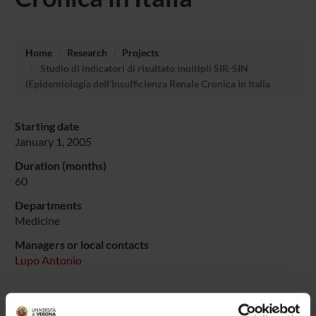
Home
Research
Projects
Studio di indicatori di risultato multipli SIR-SIN
(Epidemiologia dell’Insufficienza Renale Cronica in Italia
Starting date
January 1, 2005
Duration (months)
60
Departments
Medicine
Managers or local contacts
Lupo Antonio