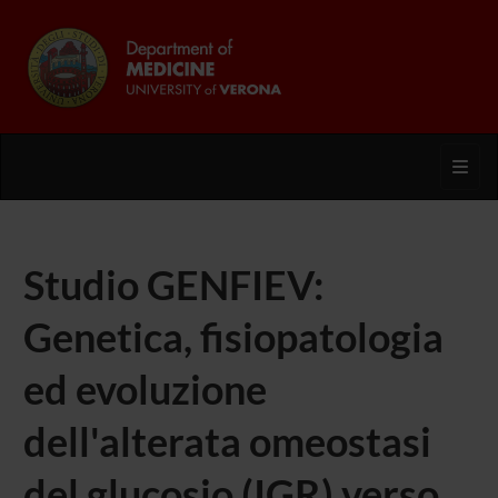
Toggl
Studio GENFIEV:
Genetica, fisiopatologia
ed evoluzione
dell'alterata omeostasi
del glucosio (IGR) verso