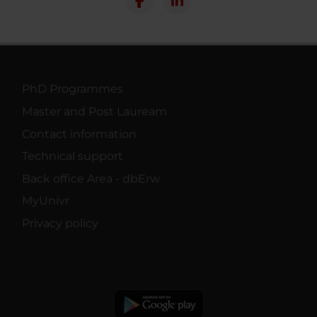
PhD Programmes
Master and Post Lauream
Contact information
Technical support
Back office Area - dbErw
MyUnivr
Privacy policy