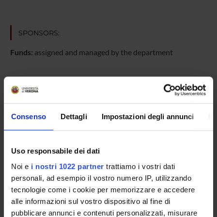
SPONSORS:
Funds:
assigned and managed by the department
PROJECT PARTICIPANTS
Riccardo Bonadonna
Consenso
Dettagli
Impostazioni degli annunci
In
Full Professor
Enzo Bonora
Emeritus Professor
Uso responsabile dei dati
Noi e
i nostri 1022 partner
trattiamo i vostri dati
Maria Linda Boselli
personali, ad esempio il vostro numero IP, utilizzando
Michele Muggeo
tecnologie come i cookie per memorizzare e accedere
alle informazioni sul vostro dispositivo al fine di
Maddalena Trombetta
pubblicare annunci e contenuti personalizzati, misurare
Associate Professor