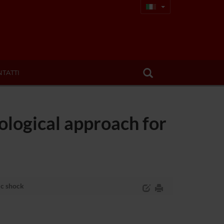
TATTI
logical approach for
ic shock