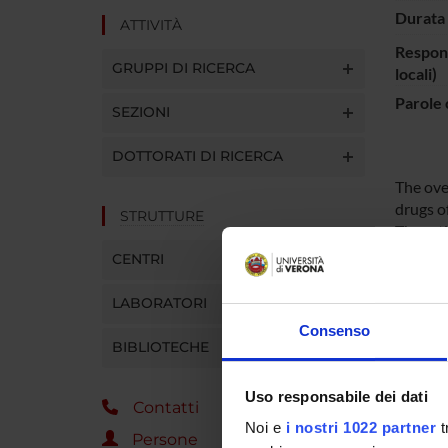
Durata 
ATTIVITÀ
Respons
GRUPPI DI RICERCA
locali)
Parole 
SEZIONI
DOTTORATI DI RICERCA
The over
drugs o
STRUTTURE
The rat
the che
CENTRI
inflamm
encepha
LABORATORI
inflamm
Consenso
much fa
BIBLIOTECHE
also fo
Uso responsabile dei dati
Contatti
Noi e
i nostri 1022 partner
t
ENTI
Persone