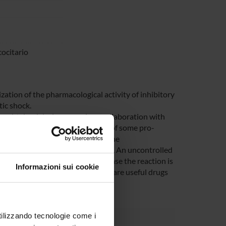
cocitario
rization of the pharmacological activity of inhibitory
ic shock.
ts, obtained during a previous collaboration with
bitors are powerful inhibitors of some pro-
duction of experimental autoimmune
inflammatory disease of the brain. An uncontrolled
c shock (although in this last case the reaction is
Informazioni sui cookie
suggest that V-ATPases inhibitors are useful drugs
utilizzando tecnologie come i