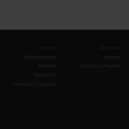
Home
Dottorati
Dipartimento
Master
Ricerca
Contatti e mappa
Didattica
Territorio e Società