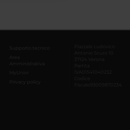
Piazzale Ludovico
Supporto tecnico
Antonio Scuro 10
Area
37124 Verona
Amministrativa
Partita
IVA01541040232
MyUnivr
Codice
Privacy policy
Fiscale93009870234