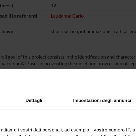
(mesi)
12
abili (o referenti
Laudanna Carlo
chiave
shock settico, infiammazione, traffico leu
all goal of this project consists in the identification and characte
f vacuolar ATPases in preventing the onset and progression of sept
ional of this research and development objective is based on resul
mitechnology company Nikem research, showing that V-ATPase inhi
atory activities of leukocytes and are capable of blocking the in
lomyelitis (EAE), the animal model of Multiple Sclerosis (MS), an 
atory reaction is the pathogenetic background of both MS and septi
Dettagli
Impostazioni degli annunci
ster, generalized and severe. The results obtained in this project 
r the treatment of onset and progression of septic shock.
rattiamo i vostri dati personali, ad esempio il vostro numero IP, 
 FINANZIATORI: