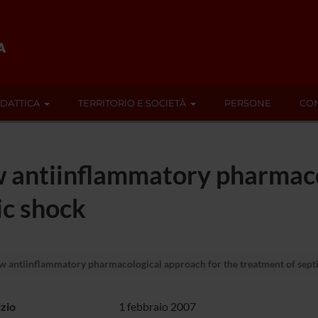
IDATTICA
TERRITORIO E SOCIETÀ
PERSONE
CON
 antiinflammatory pharmaco
ic shock
 antiinflammatory pharmacological approach for the treatment of sept
izio
1 febbraio 2007