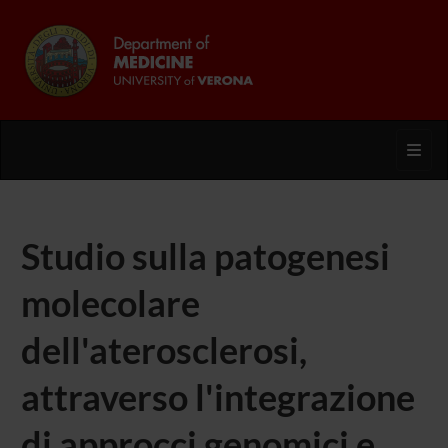
Toggl
Studio sulla patogenesi
molecolare
dell'aterosclerosi,
attraverso l'integrazione
di approcci genomici e