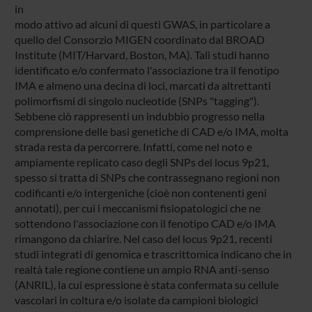
in
modo attivo ad alcuni di questi GWAS, in particolare a
quello del Consorzio MIGEN coordinato dal BROAD
Institute (MIT/Harvard, Boston, MA). Tali studi hanno
identificato e/o confermato l'associazione tra il fenotipo
IMA e almeno una decina di loci, marcati da altrettanti
polimorfismi di singolo nucleotide (SNPs "tagging").
Sebbene ciò rappresenti un indubbio progresso nella
comprensione delle basi genetiche di CAD e/o IMA, molta
strada resta da percorrere. Infatti, come nel noto e
ampiamente replicato caso degli SNPs del locus 9p21,
spesso si tratta di SNPs che contrassegnano regioni non
codificanti e/o intergeniche (cioè non contenenti geni
annotati), per cui i meccanismi fisiopatologici che ne
sottendono l'associazione con il fenotipo CAD e/o IMA
rimangono da chiarire. Nel caso del locus 9p21, recenti
studi integrati di genomica e trascrittomica indicano che in
realtà tale regione contiene un ampio RNA anti-senso
(ANRIL), la cui espressione è stata confermata su cellule
vascolari in coltura e/o isolate da campioni biologici