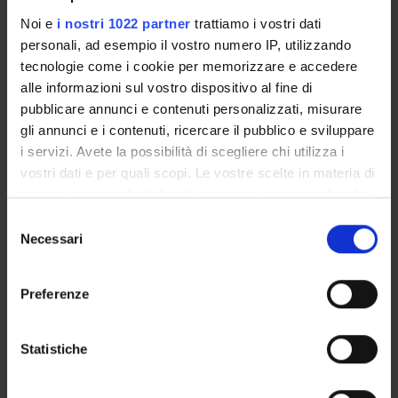
GOVERNANCE
Noi e
i nostri 1022 partner
trattiamo i vostri dati
COMMITTEES
personali, ad esempio il vostro numero IP, utilizzando
tecnologie come i cookie per memorizzare e accedere
DEPARTMENT ADMINISTRATION OFFICES
alle informazioni sul vostro dispositivo al fine di
pubblicare annunci e contenuti personalizzati, misurare
STUDENT ADMINISTRATION OFFICES
gli annunci e i contenuti, ricercare il pubblico e sviluppare
i servizi. Avete la possibilità di scegliere chi utilizza i
DEPARTMENT FACILITIES
vostri dati e per quali scopi. Le vostre scelte in materia di
privacy sono applicabili solo su questa proprietà digitale
LIBRARIES
in cui avete effettuato le vostre scelte. È possibile
Selezione
modificare o revocare il proprio consenso in qualsiasi
Necessari
del
CENTRI
momento dalla Dichiarazione sui cookie o facendo clic
consenso
sull'icona di attivazione della privacy.
RESEARCH LABORATORIES
Preferenze
Con il tuo consenso, vorremmo anche:
Contacts
raccogliere informazioni sulla tua posizione
Statistiche
People
geografica, con un'approssimazione di qualche
Places
metro,