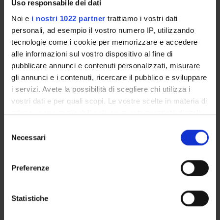
GOVERNANCE
Uso responsabile dei dati
Noi e
i nostri 1022 partner
trattiamo i vostri dati
COMMISSIONI
personali, ad esempio il vostro numero IP, utilizzando
tecnologie come i cookie per memorizzare e accedere
UFFICI E STRUTTURE DI SERVIZIO
alle informazioni sul vostro dispositivo al fine di
pubblicare annunci e contenuti personalizzati, misurare
SERVIZI DI SEGRETERIA STUDENTI
gli annunci e i contenuti, ricercare il pubblico e sviluppare
i servizi. Avete la possibilità di scegliere chi utilizza i
STRUTTURE DEL DIPARTIMENTO
vostri dati e per quali scopi. Le vostre scelte in materia di
privacy sono applicabili solo su questa proprietà digitale
BIBLIOTECHE
in cui avete effettuato le vostre scelte. È possibile
Selezione
CENTRI
modificare o revocare il proprio consenso in qualsiasi
Necessari
del
momento dalla Dichiarazione sui cookie o facendo clic
consenso
LABORATORI
sull'icona di attivazione della privacy.
Preferenze
Contatti
Con il tuo consenso, vorremmo anche:
Persone
raccogliere informazioni sulla tua posizione
Statistiche
geografica, con un'approssimazione di qualche
Luoghi