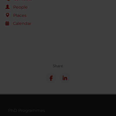
People
Places
Calendar
Share
PhD Programmes