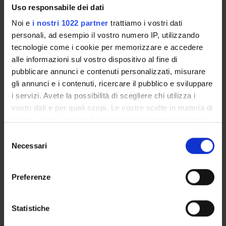
Uso responsabile dei dati
SPONSORS:
Noi e
i nostri 1022 partner
trattiamo i vostri dati
personali, ad esempio il vostro numero IP, utilizzando
Funds:
assigned and managed by the department
tecnologie come i cookie per memorizzare e accedere
alle informazioni sul vostro dispositivo al fine di
pubblicare annunci e contenuti personalizzati, misurare
gli annunci e i contenuti, ricercare il pubblico e sviluppare
PROJECT PARTICIPANTS
i servizi. Avete la possibilità di scegliere chi utilizza i
Gabriela Constantin
vostri dati e per quali scopi. Le vostre scelte in materia di
Full Professor
privacy sono applicabili solo su questa proprietà digitale
in cui avete effettuato le vostre scelte. È possibile
Selezione
Carlo Laudanna
modificare o revocare il proprio consenso in qualsiasi
Necessari
del
Full Professor
momento dalla Dichiarazione sui cookie o facendo clic
consenso
sull'icona di attivazione della privacy.
Preferenze
SECTIONS
Con il tuo consenso, vorremmo anche:
raccogliere informazioni sulla tua posizione
Statistiche
General Pathology Section
geografica, con un'approssimazione di qualche