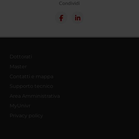
Condividi
Dottorati
Master
Contatti e mappa
Supporto tecnico
Area Amministrativa
MyUnivr
Privacy policy