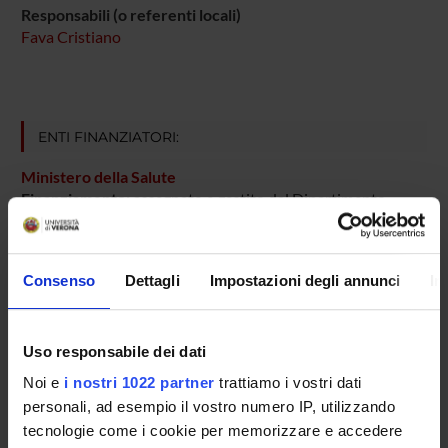
Responsabili (o referenti locali)
Fava Cristiano
ENTI FINANZIATORI:
Ministero della Salute
Finanziamento:
assegnato e gestito dal Dipartimento
Consenso
Dettagli
Impostazioni degli annunci
In
PARTECIPANTI AL PROGETTO
Elisa Danese
Professore associato
Uso responsabile dei dati
Cristiano Fava
Noi e
i nostri 1022 partner
trattiamo i vostri dati
Professore ordinario
personali, ad esempio il vostro numero IP, utilizzando
tecnologie come i cookie per memorizzare e accedere
Alessandra Meneguzzi