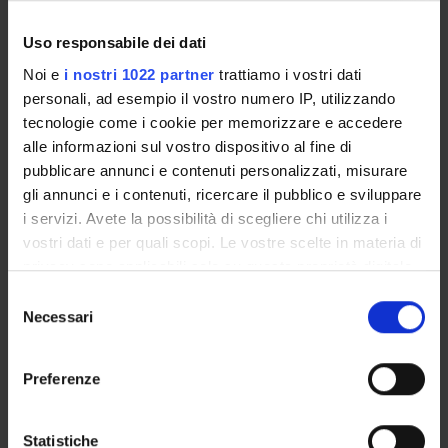
Uso responsabile dei dati
COLLABORATORI ESTERNI
Noi e
i nostri 1022 partner
trattiamo i vostri dati
Sara Lombardi
personali, ad esempio il vostro numero IP, utilizzando
Università di Verona Specializzando
tecnologie come i cookie per memorizzare e accedere
Francesca Pizzolo
alle informazioni sul vostro dispositivo al fine di
Università di Milano Dottorando
pubblicare annunci e contenuti personalizzati, misurare
gli annunci e i contenuti, ricercare il pubblico e sviluppare
Simonetta Friso
i servizi. Avete la possibilità di scegliere chi utilizza i
Università di Verona Medicina Clinica e Sperimentale
vostri dati e per quali scopi. Le vostre scelte in materia di
Assegnista di ricerca
privacy sono applicabili solo su questa proprietà digitale
Domenico Girelli
in cui avete effettuato le vostre scelte. È possibile
Selezione
Azinda Ospedaliera Medicina Clinica e Sperimentale
modificare o revocare il proprio consenso in qualsiasi
Necessari
del
Dirigente Medico
momento dalla Dichiarazione sui cookie o facendo clic
consenso
sull'icona di attivazione della privacy.
Preferenze
Con il tuo consenso, vorremmo anche:
SEZIONI
raccogliere informazioni sulla tua posizione
Statistiche