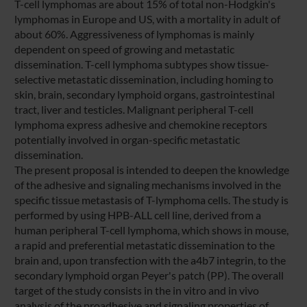
T-cell lymphomas are about 15% of total non-Hodgkin's
lymphomas in Europe and US, with a mortality in adult of
about 60%. Aggressiveness of lymphomas is mainly
dependent on speed of growing and metastatic
dissemination. T-cell lymphoma subtypes show tissue-
selective metastatic dissemination, including homing to
skin, brain, secondary lymphoid organs, gastrointestinal
tract, liver and testicles. Malignant peripheral T-cell
lymphoma express adhesive and chemokine receptors
potentially involved in organ-specific metastatic
dissemination.
The present proposal is intended to deepen the knowledge
of the adhesive and signaling mechanisms involved in the
specific tissue metastasis of T-lymphoma cells. The study is
performed by using HPB-ALL cell line, derived from a
human peripheral T-cell lymphoma, which shows in mouse,
a rapid and preferential metastatic dissemination to the
brain and, upon transfection with the a4b7 integrin, to the
secondary lymphoid organ Peyer's patch (PP). The overall
target of the study consists in the in vitro and in vivo
analysis of the proadhesive and signaling properties of