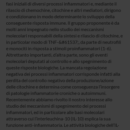
fasi iniziali di diversi processi infiammatori e, mediante il
rilascio di chemochine, citochine e altri mediatori, dirigono
e condizionano in modo determinante lo sviluppo della
conseguente risposta immune. Il gruppo proponente è da
molti anni impegnato nello studio dei meccanismi
molecolari responsabili della sintesi e rilascio di citochine, e
in particolar modo di TNF-&#61537;, da parte di neutrofili
e monociti in risposta a stimoli proinfiammatori (1-6).
Altrettanto importanti, d’altra parte, sono gli eventi
molecolari deputati al controllo e allo spegnimento di
queste risposte biologiche. La mancata regolazione
negativa dei processi infiammatori corrisponde infatti alla
perdita del controllo negativo della produzione/azione
delle citochine e determina come conseguenza l’insorgere
di patologie infiammatorie croniche o autoimmuni.
Recentemente abbiamo rivolto il nostro interesse allo
studio dei meccanismi di spegnimento dei processi
infiammatori, ed in particolare alle basi molecolari
attraverso cui l’interleuchina-10 (IL-10) esplica la sua
funzione anti-infiammatoria. Le attività biologiche dell’IL-