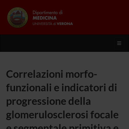
Toggl
Correlazioni morfo-
funzionali e indicatori di
progressione della
glomerulosclerosi focale
e segmentale primitiva e