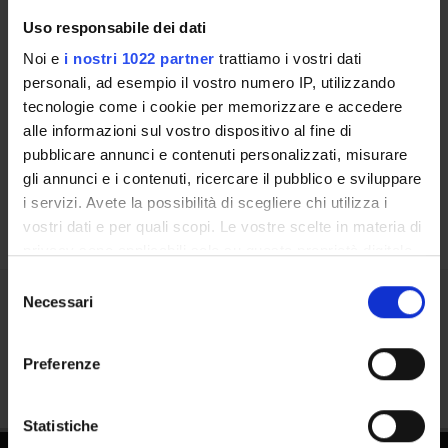
Uso responsabile dei dati
Noi e
i nostri 1022 partner
trattiamo i vostri dati
Contacts
personali, ad esempio il vostro numero IP, utilizzando
People
tecnologie come i cookie per memorizzare e accedere
Places
alle informazioni sul vostro dispositivo al fine di
pubblicare annunci e contenuti personalizzati, misurare
Calendar
gli annunci e i contenuti, ricercare il pubblico e sviluppare
i servizi. Avete la possibilità di scegliere chi utilizza i
vostri dati e per quali scopi. Le vostre scelte in materia di
privacy sono applicabili solo su questa proprietà digitale
in cui avete effettuato le vostre scelte. È possibile
Selezione
modificare o revocare il proprio consenso in qualsiasi
Necessari
del
Share
momento dalla Dichiarazione sui cookie o facendo clic
consenso
sull'icona di attivazione della privacy.
Preferenze
Con il tuo consenso, vorremmo anche:
raccogliere informazioni sulla tua posizione
Statistiche
geografica, con un'approssimazione di qualche