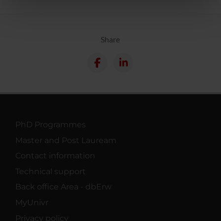
nostri partner che si occupano di analisi dei dati web,
pubblicità e social media, i quali potrebbero combinarle
con altre informazioni che hai fornito loro o che hanno
Share
raccolto dal tuo utilizzo dei loro servizi.
PhD Programmes
Master and Post Lauream
Contact information
Technical support
Back office Area - dbErw
MyUnivr
Privacy policy