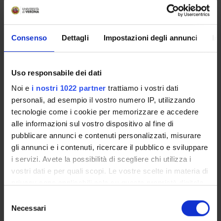
(Gastroenterologia)
Laboratorio Vascolare (Medicina interna C)
Consenso
Dettagli
Impostazioni degli annunci
In
CENTRI
Uso responsabile dei dati
Lurm - Laboratorio Universitario di Ricerca Medica
Noi e
i nostri 1022 partner
trattiamo i vostri dati
personali, ad esempio il vostro numero IP, utilizzando
tecnologie come i cookie per memorizzare e accedere
alle informazioni sul vostro dispositivo al fine di
pubblicare annunci e contenuti personalizzati, misurare
gli annunci e i contenuti, ricercare il pubblico e sviluppare
ORGANISATION
i servizi. Avete la possibilità di scegliere chi utilizza i
vostri dati e per quali scopi. Le vostre scelte in materia di
GOVERNANCE
privacy sono applicabili solo su questa proprietà digitale
in cui avete effettuato le vostre scelte. È possibile
COMMITTEES
Selezione
modificare o revocare il proprio consenso in qualsiasi
Necessari
del
DEPARTMENT ADMINISTRATION OFFICES
momento dalla Dichiarazione sui cookie o facendo clic