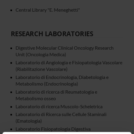
Central Library "E. Meneghetti"
RESEARCH LABORATORIES
Digestive Molecular Clinical Oncology Research
Unit (Oncologia Medica)
Laboratorio di Angiologia e Fisiopatologia Vascolare
(Riabilitazione Vascolare)
Laboratorio di Endocrinologia, Diabetologia e
Metabolismo (Endocrinologia)
Laboratorio di ricerca di Reumatologia e
Metabolismo osseo
Laboratorio di ricerca Muscolo-Scheletrica
Laboratorio di Ricerca sulle Cellule Staminali
(Ematologia)
Laboratorio Fisiopatologia Digestiva