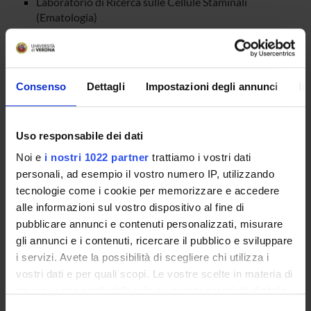
Laboratorio di Ricerca sulle Cellule Staminali
(Ematologia)
Laboratorio Fisiopatologia Digestiva
(Gastroenterologia)
Laboratorio Vascolare (Medicina interna C)
Consenso
Dettagli
Impostazioni degli annunci
In
CENTRI
Uso responsabile dei dati
Noi e
i nostri 1022 partner
trattiamo i vostri dati
Lurm - Laboratorio Universitario di Ricerca Medica
personali, ad esempio il vostro numero IP, utilizzando
tecnologie come i cookie per memorizzare e accedere
alle informazioni sul vostro dispositivo al fine di
pubblicare annunci e contenuti personalizzati, misurare
gli annunci e i contenuti, ricercare il pubblico e sviluppare
i servizi. Avete la possibilità di scegliere chi utilizza i
ORGANIZZAZIONE
vostri dati e per quali scopi. Le vostre scelte in materia di
privacy sono applicabili solo su questa proprietà digitale
GOVERNANCE
in cui avete effettuato le vostre scelte. È possibile