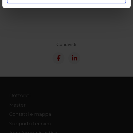
analizzare il nostro traffico. Condividiamo inoltre
informazioni sul modo in cui utilizzi il nostro sito con i
nostri partner che si occupano di analisi dei dati web,
pubblicità e social media, i quali potrebbero combinarle
con altre informazioni che hai fornito loro o che hanno
raccolto dal tuo utilizzo dei loro servizi.
Condividi
Dottorati
Master
Contatti e mappa
Supporto tecnico
Area Amministrativa