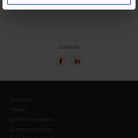
analizzare il nostro traffico. Condividiamo inoltre
informazioni sul modo in cui utilizzi il nostro sito con i
nostri partner che si occupano di analisi dei dati web,
pubblicità e social media, i quali potrebbero combinarle
con altre informazioni che hai fornito loro o che hanno
raccolto dal tuo utilizzo dei loro servizi.
Condividi
Dottorati
Master
Contatti e mappa
Supporto tecnico