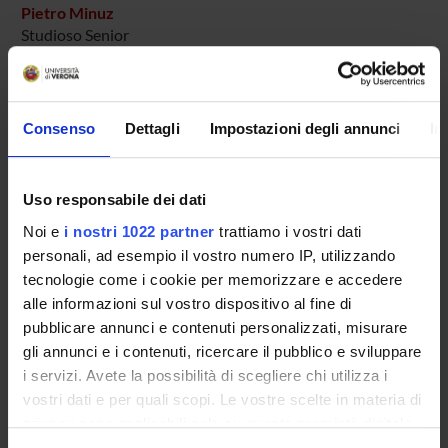
Pietro Minuz
Studioso Senior
AREE DI RICERCA COINVOLTE DAL PROGETTO
Consenso
Dettagli
Impostazioni degli annunci
In
Cardiac & Cardiovascular Systems (DM)
Cardiac & Cardiovascular Systems (DNBM)
Uso responsabile dei dati
Noi e
i nostri 1022 partner
trattiamo i vostri dati
personali, ad esempio il vostro numero IP, utilizzando
SEZIONI
tecnologie come i cookie per memorizzare e accedere
alle informazioni sul vostro dispositivo al fine di
Medicina Interna C
pubblicare annunci e contenuti personalizzati, misurare
gli annunci e i contenuti, ricercare il pubblico e sviluppare
i servizi. Avete la possibilità di scegliere chi utilizza i
vostri dati e per quali scopi. Le vostre scelte in materia di
privacy sono applicabili solo su questa proprietà digitale
ATTIVITÀ
in cui avete effettuato le vostre scelte. È possibile