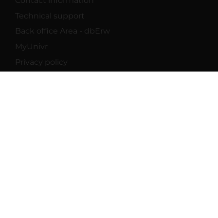
Contact information
Technical support
Back office Area - dbErw
MyUnivr
Privacy policy