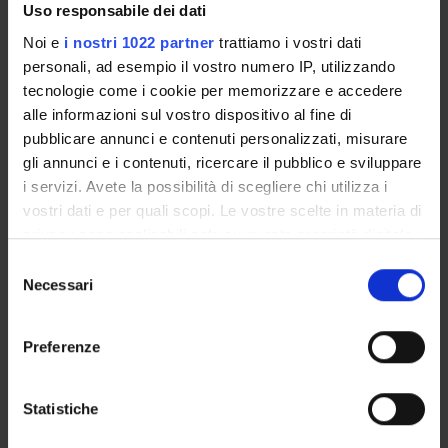
Temporary Assistant Professor
Uso responsabile dei dati
Anselmi Cristina
Noi e
i nostri 1022 partner
trattiamo i vostri dati
Technical-administrative staff
personali, ad esempio il vostro numero IP, utilizzando
tecnologie come i cookie per memorizzare e accedere
Binetti Nicolas
alle informazioni sul vostro dispositivo al fine di
PhD student
pubblicare annunci e contenuti personalizzati, misurare
Bronte Vincenzo
gli annunci e i contenuti, ricercare il pubblico e sviluppare
Full Professor
i servizi. Avete la possibilità di scegliere chi utilizza i
Caligola Simone
vostri dati e per quali scopi. Le vostre scelte in materia di
Research Assistants
privacy sono applicabili solo su questa proprietà digitale
in cui avete effettuato le vostre scelte. È possibile
Selezione
Cane' Stefania
modificare o revocare il proprio consenso in qualsiasi
Necessari
Temporary Assistant Professor
del
momento dalla Dichiarazione sui cookie o facendo clic
consenso
Cestari Tiziana
sull'icona di attivazione della privacy.
Technical-administrative staff
Preferenze
De Sanctis Francesco
Con il tuo consenso, vorremmo anche:
Temporary Assistant Professor
raccogliere informazioni sulla tua posizione
Statistiche
geografica, con un'approssimazione di qualche
Dusi Silvia