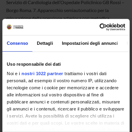
Servizio di Cardiologia dell’Ospedale Policlinico GB Rossi –
Borgo Roma. 7. Apparecchio semiautomatico per la
misurazione della pressione arteriosa con metodica
oscillometrica A&D INSTRUMENTS LTD modello TM-
2551. Ubicazione: Stanza esami vascolari c/o Servizio di
Cardiologia dell’Ospedale Policlinico GB Rossi – Borgo
Consenso
Dettagli
Impostazioni degli annunci
In
Roma. 8. Apparecchiatura per lo studio della Sincope: Tilt
test accessoriato per il monitoraggio non invasivo del
Uso responsabile dei dati
quadro emodinamico e per lo studio del sistema nervoso
Noi e
i nostri 1022 partner
trattiamo i vostri dati
autonomo (attività tono simpatico e parasimpatico;
personali, ad esempio il vostro numero IP, utilizzando
modello CNSystem TFM 3040i) Il sistema utilizza: 1.
tecnologie come i cookie per memorizzare e accedere
dispositivi per la misurazione della PA battito per battito 2.
alle informazioni sul vostro dispositivo al fine di
cardiografia ad impedenza 3. dispositivo oscillometrico per
pubblicare annunci e contenuti personalizzati, misurare
la misura della PA 4. elettrogradiografo ad altissima
gli annunci e i contenuti, ricercare il pubblico e sviluppare
risoluzione 2 canali Ubicazione: Stanza n. 55 dei
i servizi. Avete la possibilità di scegliere chi utilizza i
Poliambulatori presso l’Ospedale Policlinico GB Rossi –
vostri dati e per quali scopi. Le vostre scelte in materia di
Borgo Roma.
privacy sono applicabili solo su questa proprietà digitale