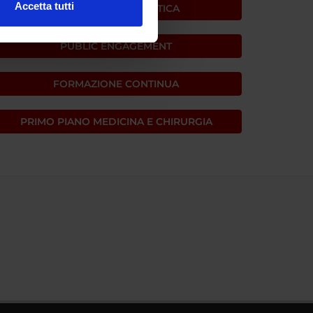
Accetta tutti
PRIMO PIANO DIDATTICA
l media e per analizzare il
ostri partner che si occupano
PUBLIC ENGAGEMENT
azioni che hai fornito loro o
FORMAZIONE CONTINUA
PRIMO PIANO MEDICINA E CHIRURGIA