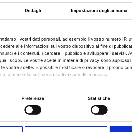
V
Dettagli
Impostazioni degli annunci
RICERCA
PIANO OPERATIVO
Pu
COMPETENZE
DIPARTIMENTO DI
O"
MEDICINA 2026-
P
2028
Av
rattiamo i vostri dati personali, ad esempio il vostro numero IP, 
e
MALATTIE RARE E
dere alle informazioni sul vostro dispositivo al fine di pubblica
Pa
COMPLESSE:
nunci e i contenuti, ricercare il pubblico e sviluppare i servizi. A
SEZIONI DEL
DIPARTIMENTO
Av
r quali scopi. Le vostre scelte in materia di privacy sono applicabi
e
to le vostre scelte. È possibile modificare o revocare il proprio 
M
 o facendo clic sull'icona di attivazione della privacy.
d
mo anche:
Il
R
oni sulla tua posizione geografica, con un'approssimazione di qu
Preferenze
Statistiche
spositivo, scansionandolo attivamente alla ricerca di caratteristich
et
aborati i tuoi dati personali e imposta le tue preferenze nella
s
consenso in qualsiasi momento dalla Dichiarazione sui cookie.