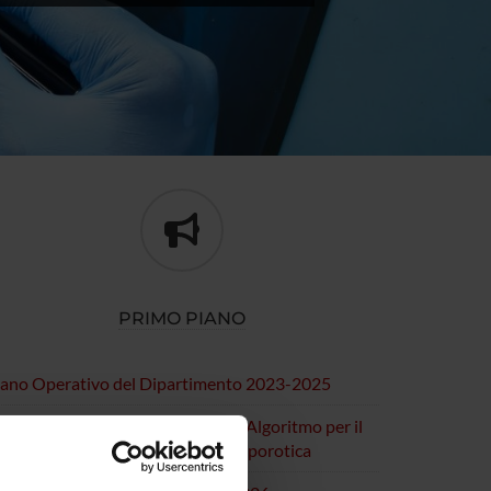
PRIMO PIANO
iano Operativo del Dipartimento 2023-2025
ezione di Reumatologia - DEFRA: Algoritmo per il
lcolo del Rischio di frattura osteoporotica