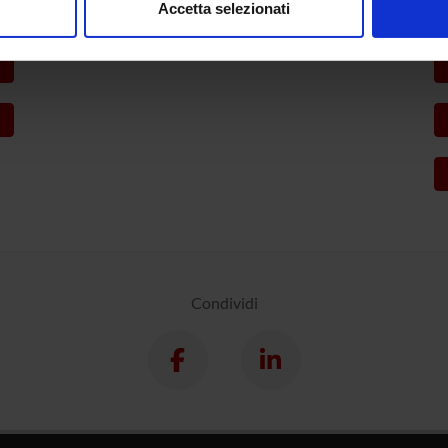
Accetta selezionati
nalizzare contenuti ed annunci, per fornire funzionalità dei socia
inoltre informazioni sul modo in cui utilizzi il nostro sito con i n
icità e social media, i quali potrebbero combinarle con altre inform
lizzo dei loro servizi.
Condividi