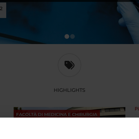
22
1
2
HIGHLIGHTS
P
FACOLTÀ DI MEDICINA E CHIRURGIA
S
ca