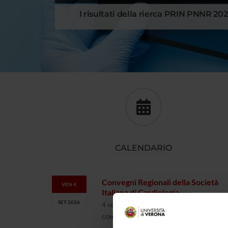
I risultati della rierca PRIN PNNR 20
CALENDARIO
Convegni Regionali della Società
VEN 4
Italiana di Cardiologia
SET 2026
4 settembre 2026
CONVEGNO