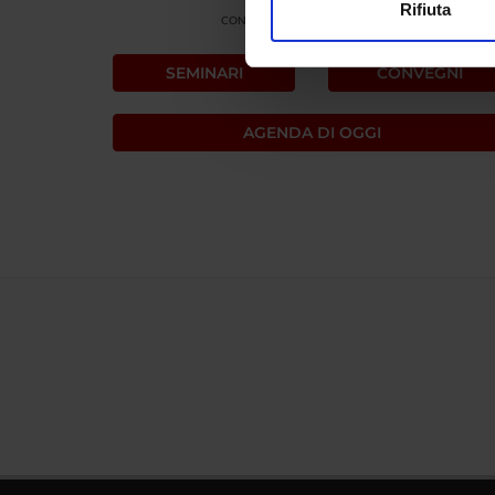
Rifiuta
CONVEGNO
Utilizziamo i cookie per perso
nostro traffico. Condividiamo 
SEMINARI
CONVEGNI
di analisi dei dati web, pubbl
che hanno raccolto dal tuo uti
AGENDA DI OGGI