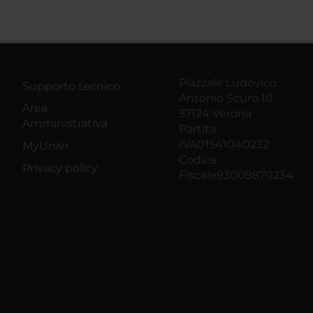
Piazzale Ludovico
Supporto tecnico
Antonio Scuro 10
Area
37124 Verona
Amministrativa
Partita
IVA01541040232
MyUnivr
Codice
Privacy policy
Fiscale93009870234