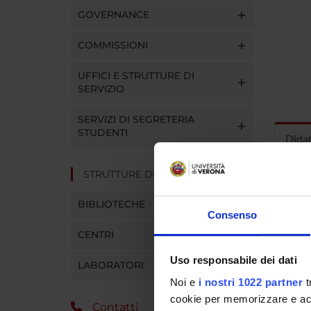
GOVERNANCE
COMMISSIONI
UFFICI E STRUTTURE DI
SERVIZIO
SERVIZI DI SEGRETERIA
STUDENTI
Dida
STRUTTURE DEL DIPARTIMENTO
INS
BIBLIOTECHE
Insegna
Consenso
Clicca s
CENTRI
Uso responsabile dei dati
LABORATORI
Noi e
i nostri 1022 partner
t
CORS
cookie per memorizzare e acce
Contatti