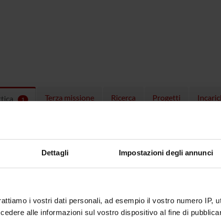
Terza missione
Ricerca
Progetti
Incaric
ttica
1
EGNAMENTI
menti attivi nel periodo selezionato:
1
.
Dettagli
Impostazioni degli annunci
ull'insegnamento per vedere orari e dettagli del corso.
rattiamo i vostri dati personali, ad esempio il vostro numero IP, 
O
NOME
CREDITI
dere alle informazioni sul vostro dispositivo al fine di pubblica
TOTALI