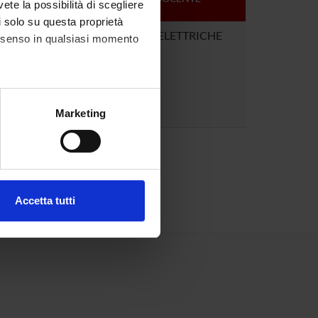
vete la possibilità di scegliere
DOCENTE
li solo su questa proprietà
2
MISURE ELETTRICHE
consenso in qualsiasi momento
alche metro,
Marketing
e specifiche (impronte
ezione dettagli
. Puoi
Accetta tutti
l media e per analizzare il
ostri partner che si occupano
azioni che hai fornito loro o