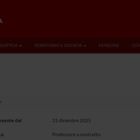
IDATTICA
TERRITORIO E SOCIETÀ
PERSONE
CON
a
sente dal
31 dicembre 2025
ca
Professore a contratto